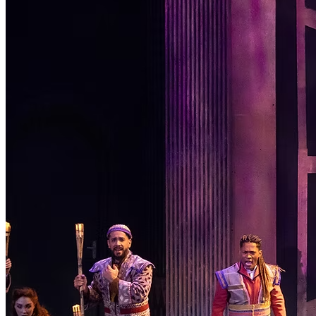
Passo 1/2
Institucional
Canal de Ética
Código Corporativo de Conduta Ética
Compromisso com o Meio Ambiente
Educação Financeira
Governança Corporativa
Ouvidoria
Política de Prevenção à Lavagem de Dinheiro
Política de Privacidade
Política de Segurança da Informação
Relatório de Transparência Salarial
Lei ECA Digital
Regulamento do Arranjo PAT
Soluções
Alelo Tudo
Alelo Pod
Gestão de VT
Soluções de Pagamentos
Contrate agora