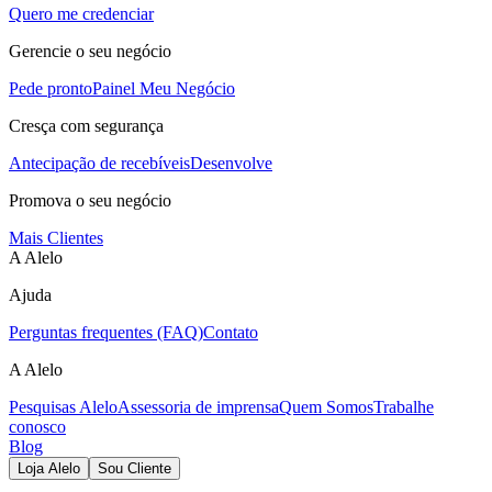
Quero me credenciar
Gerencie o seu negócio
Pede pronto
Painel Meu Negócio
Cresça com segurança
Antecipação de recebíveis
Desenvolve
Promova o seu negócio
Mais Clientes
A Alelo
Ajuda
Perguntas frequentes (FAQ)
Contato
A Alelo
Pesquisas Alelo
Assessoria de imprensa
Quem Somos
Trabalhe
conosco
Blog
Loja Alelo
Sou Cliente