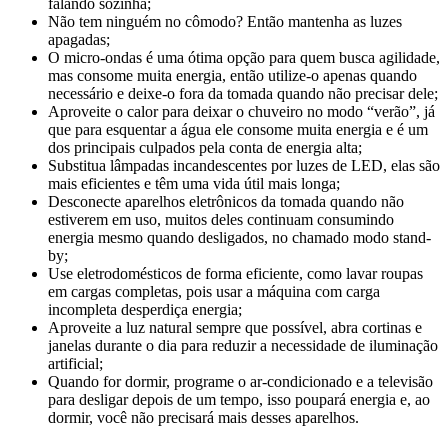
falando sozinha;
Não tem ninguém no cômodo? Então mantenha as luzes
apagadas;
O micro-ondas é uma ótima opção para quem busca agilidade,
mas consome muita energia, então utilize-o apenas quando
necessário e deixe-o fora da tomada quando não precisar dele;
Aproveite o calor para deixar o chuveiro no modo “verão”, já
que para esquentar a água ele consome muita energia e é um
dos principais culpados pela conta de energia alta;
Substitua lâmpadas incandescentes por luzes de LED, elas são
mais eficientes e têm uma vida útil mais longa;
Desconecte aparelhos eletrônicos da tomada quando não
estiverem em uso, muitos deles continuam consumindo
energia mesmo quando desligados, no chamado modo stand-
by;
Use eletrodomésticos de forma eficiente, como lavar roupas
em cargas completas, pois usar a máquina com carga
incompleta desperdiça energia;
Aproveite a luz natural sempre que possível, abra cortinas e
janelas durante o dia para reduzir a necessidade de iluminação
artificial;
Quando for dormir, programe o ar-condicionado e a televisão
para desligar depois de um tempo, isso poupará energia e, ao
dormir, você não precisará mais desses aparelhos.