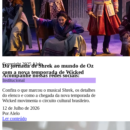
Alelo S.A.
CNPJ 04.740.876/0001-25 | Alameda Xingu, 512, 3º, 4º e 16º (parte)
andares, Alphaville, Barueri/SP | CEP 06455-030
Naip Instituição de Pagamento S.A.
CNPJ 09.092.759/0001-16 | Alameda Xingu, 512, 3º andar, parte,
Alphaville, Barueri/SP | CEP 06455-030
Todos os direitos reservados.
Copyright 2025 Alelo.
Da jornada de Shrek ao mundo de Oz
com a nova temporada de Wicked
Acompanhe nossas redes sociais:
Institucional
Confira o que marcou o musical Shrek, os detalhes
do elenco e como a chegada da nova temporada de
Wicked movimenta o circuito cultural brasileiro.
12 de Julho de 2026
Por Alelo
Ler conteúdo