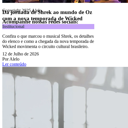
Todos os direitos reservados.
Copyright 2025 Alelo.
Da jornada de Shrek ao mundo de Oz
com a nova temporada de Wicked
Acompanhe nossas redes sociais:
Institucional
Confira o que marcou o musical Shrek, os detalhes
do elenco e como a chegada da nova temporada de
Wicked movimenta o circuito cultural brasileiro.
12 de Julho de 2026
Por Alelo
Ler conteúdo