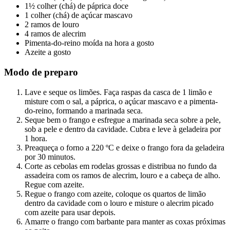
1½ colher (chá) de páprica doce
1 colher (chá) de açúcar mascavo
2 ramos de louro
4 ramos de alecrim
Pimenta-do-reino moída na hora a gosto
Azeite a gosto
Modo de preparo
Lave e seque os limões. Faça raspas da casca de 1 limão e
misture com o sal, a páprica, o açúcar mascavo e a pimenta-
do-reino, formando a marinada seca.
Seque bem o frango e esfregue a marinada seca sobre a pele,
sob a pele e dentro da cavidade. Cubra e leve à geladeira por
1 hora.
Preaqueça o forno a 220 ºC e deixe o frango fora da geladeira
por 30 minutos.
Corte as cebolas em rodelas grossas e distribua no fundo da
assadeira com os ramos de alecrim, louro e a cabeça de alho.
Regue com azeite.
Regue o frango com azeite, coloque os quartos de limão
dentro da cavidade com o louro e misture o alecrim picado
com azeite para usar depois.
Amarre o frango com barbante para manter as coxas próximas