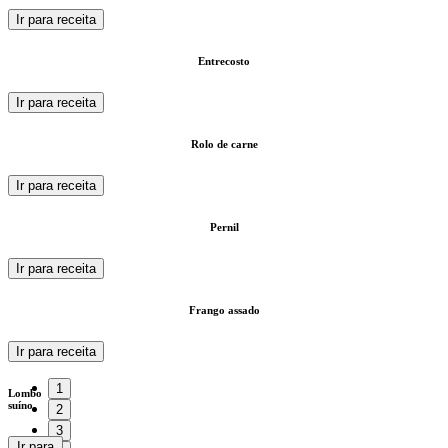
Ir para receita
Entrecosto
Ir para receita
Rolo de carne
Ir para receita
Pernil
Ir para receita
Frango assado
Ir para receita
1
Lombo
suíno
2
3
Ir para