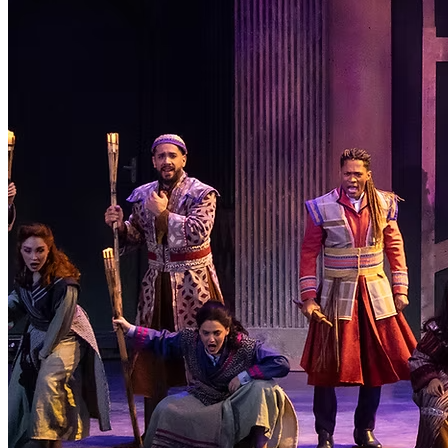
Compromisso com o Meio Ambiente
Educação Financeira
Governança Corporativa
Ouvidoria
Política de Prevenção à Lavagem de Dinheiro
Política de Privacidade
Política de Segurança da Informação
Relatório de Transparência Salarial
Lei ECA Digital
Regulamento do Arranjo PAT
Soluções
Alelo Tudo
Alelo Pod
Gestão de VT
Soluções de Pagamentos
Contrate agora
Alelo S.A.
CNPJ 04.740.876/0001-25 | Alameda Xingu, 512, 3º, 4º e 16º (parte)
andares, Alphaville, Barueri/SP | CEP 06455-030
Naip Instituição de Pagamento S.A.
CNPJ 09.092.759/0001-16 | Alameda Xingu, 512, 3º andar, parte,
Alphaville, Barueri/SP | CEP 06455-030