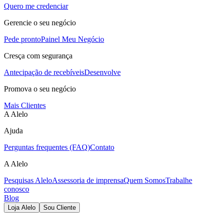
Quero me credenciar
Gerencie o seu negócio
Pede pronto
Painel Meu Negócio
Cresça com segurança
Antecipação de recebíveis
Desenvolve
Promova o seu negócio
Mais Clientes
A Alelo
Ajuda
Perguntas frequentes (FAQ)
Contato
A Alelo
Pesquisas Alelo
Assessoria de imprensa
Quem Somos
Trabalhe
conosco
Blog
Loja Alelo
Sou Cliente