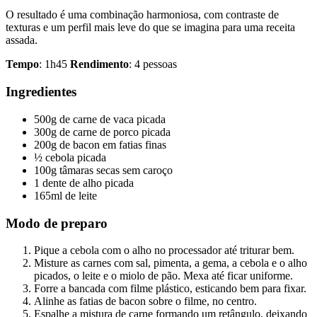
O resultado é uma combinação harmoniosa, com contraste de
texturas e um perfil mais leve do que se imagina para uma receita
assada.
Tempo
: 1h45
Rendimento
: 4 pessoas
Ingredientes
500g de carne de vaca picada
300g de carne de porco picada
200g de bacon em fatias finas
½ cebola picada
100g tâmaras secas sem caroço
1 dente de alho picada
165ml de leite
Modo de preparo
Pique a cebola com o alho no processador até triturar bem.
Misture as carnes com sal, pimenta, a gema, a cebola e o alho
picados, o leite e o miolo de pão. Mexa até ficar uniforme.
Forre a bancada com filme plástico, esticando bem para fixar.
Alinhe as fatias de bacon sobre o filme, no centro.
Espalhe a mistura de carne formando um retângulo, deixando