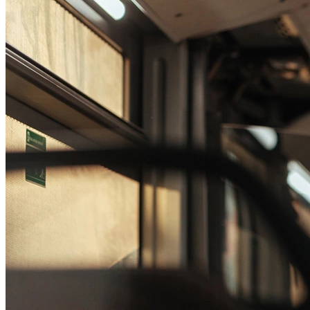
Passo 1/2
Institucional
Canal de Ética
Código Corporativo de Conduta Ética
Compromisso com o Meio Ambiente
Educação Financeira
Governança Corporativa
Ouvidoria
Política de Prevenção à Lavagem de Dinheiro
Política de Privacidade
Política de Segurança da Informação