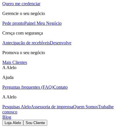
Quero me credenciar
Gerencie o seu negócio
Pede pronto
Painel Meu Negócio
Cresça com segurança
Antecipação de recebíveis
Desenvolve
Promova o seu negócio
Mais Clientes
A Alelo
Ajuda
Perguntas frequentes (FAQ)
Contato
A Alelo
Pesquisas Alelo
Assessoria de imprensa
Quem Somos
Trabalhe
conosco
Blog
Loja Alelo
Sou Cliente