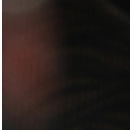
Relatório de Transparência Salarial
Lei ECA Digital
Regulamento do Arranjo PAT
Soluções
Alelo Tudo
Alelo Pod
Gestão de VT
Soluções de Pagamentos
Contrate agora
Alelo S.A.
CNPJ 04.740.876/0001-25 | Alameda Xingu, 512, 3º, 4º e 16º (parte)
andares, Alphaville, Barueri/SP | CEP 06455-030
Naip Instituição de Pagamento S.A.
CNPJ 09.092.759/0001-16 | Alameda Xingu, 512, 3º andar, parte,
Alphaville, Barueri/SP | CEP 06455-030
Todos os direitos reservados.
Copyright 2025 Alelo.
Acompanhe nossas redes sociais: