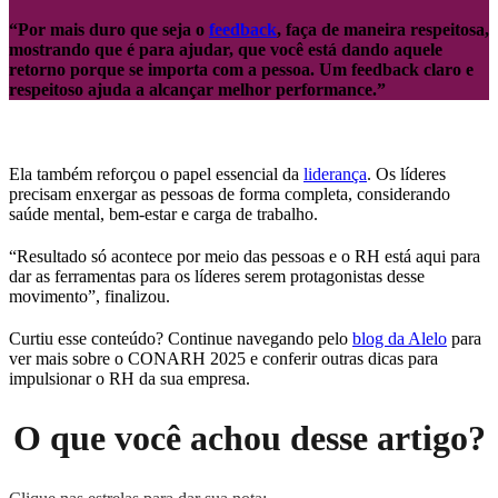
“Por mais duro que seja o
feedback
, faça de maneira respeitosa,
mostrando que é para ajudar, que você está dando aquele
retorno porque se importa com a pessoa. Um feedback claro e
respeitoso ajuda a alcançar melhor performance.”
Ela também reforçou o papel essencial da
liderança
. Os líderes
precisam enxergar as pessoas de forma completa, considerando
saúde mental, bem-estar e carga de trabalho.
“Resultado só acontece por meio das pessoas e o RH está aqui para
dar as ferramentas para os líderes serem protagonistas desse
movimento”, finalizou.
Curtiu esse conteúdo? Continue navegando pelo
blog da Alelo
para
ver mais sobre o CONARH 2025 e conferir outras dicas para
impulsionar o RH da sua empresa.
O que você achou desse artigo?