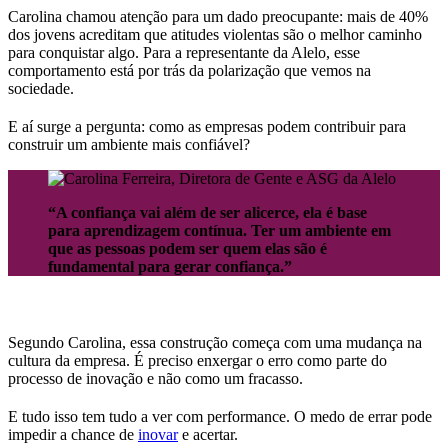
Carolina chamou atenção para um dado preocupante: mais de 40%
dos jovens acreditam que atitudes violentas são o melhor caminho
para conquistar algo. Para a representante da Alelo, esse
comportamento está por trás da polarização que vemos na
sociedade.
E aí surge a pergunta: como as empresas podem contribuir para
construir um ambiente mais confiável?
“A confiança vai além de ser alicerce, ela é base
para aprendizagem contínua. Ter um ambiente em
que as pessoas podem ser quem elas são é
fundamental para gerar confiança.”
Segundo Carolina, essa construção começa com uma mudança na
cultura da empresa. É preciso enxergar o erro como parte do
processo de inovação e não como um fracasso.
E tudo isso tem tudo a ver com performance. O medo de errar pode
impedir a chance de
inovar
e acertar.