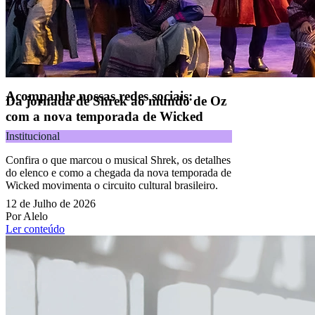
CNPJ 09.092.759/0001-16 | Alameda Xingu, 512, 3º andar, parte,
Alphaville, Barueri/SP | CEP 06455-030
Todos os direitos reservados.
Copyright 2025 Alelo.
Acompanhe nossas redes sociais:
Da jornada de Shrek ao mundo de Oz
com a nova temporada de Wicked
Institucional
Confira o que marcou o musical Shrek, os detalhes
do elenco e como a chegada da nova temporada de
Wicked movimenta o circuito cultural brasileiro.
12 de Julho de 2026
Por Alelo
Ler conteúdo