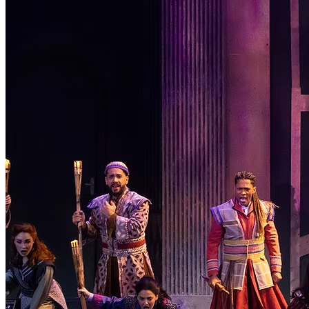
Institucional
Canal de Ética
Código Corporativo de Conduta Ética
Compromisso com o Meio Ambiente
Educação Financeira
Governança Corporativa
Ouvidoria
Política de Prevenção à Lavagem de Dinheiro
Política de Privacidade
Política de Segurança da Informação
Relatório de Transparência Salarial
Lei ECA Digital
Regulamento do Arranjo PAT
Soluções
Alelo Tudo
Alelo Pod
Gestão de VT
Soluções de Pagamentos
Contrate agora
Alelo S.A.
CNPJ 04.740.876/0001-25 | Alameda Xingu, 512, 3º, 4º e 16º (parte)
andares, Alphaville, Barueri/SP | CEP 06455-030
Naip Instituição de Pagamento S.A.