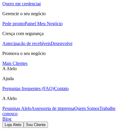
Quero me credenciar
Gerencie o seu negócio
Pede pronto
Painel Meu Negócio
Cresça com segurança
Antecipação de recebíveis
Desenvolve
Promova o seu negócio
Mais Clientes
A Alelo
Ajuda
Perguntas frequentes (FAQ)
Contato
A Alelo
Pesquisas Alelo
Assessoria de imprensa
Quem Somos
Trabalhe
conosco
Blog
Loja Alelo
Sou Cliente