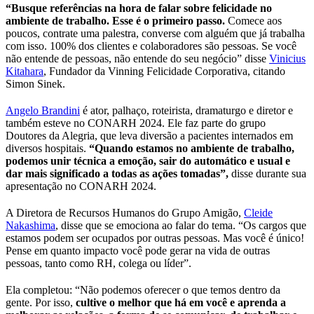
“Busque referências na hora de falar sobre felicidade no
ambiente de trabalho. Esse é o primeiro passo.
Comece aos
poucos, contrate uma palestra, converse com alguém que já trabalha
com isso. 100% dos clientes e colaboradores são pessoas. Se você
não entende de pessoas, não entende do seu negócio” disse
Vinicius
Kitahara
, Fundador da Vinning Felicidade Corporativa, citando
Simon Sinek.
Angelo Brandini
é ator, palhaço, roteirista, dramaturgo e diretor e
também esteve no CONARH 2024. Ele faz parte do grupo
Doutores da Alegria, que leva diversão a pacientes internados em
diversos hospitais.
“Quando estamos no ambiente de trabalho,
podemos unir técnica a emoção, sair do automático e usual e
dar mais significado a todas as ações tomadas”,
disse durante sua
apresentação no CONARH 2024.
A Diretora de Recursos Humanos do Grupo Amigão,
Cleide
Nakashima
, disse que se emociona ao falar do tema. “Os cargos que
estamos podem ser ocupados por outras pessoas. Mas você é único!
Pense em quanto impacto você pode gerar na vida de outras
pessoas, tanto como RH, colega ou líder”.
Ela completou: “Não podemos oferecer o que temos dentro da
gente. Por isso,
cultive o melhor que há em você e aprenda a