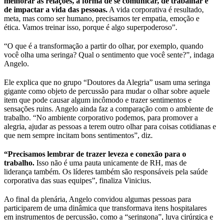
melhorar as relações, a forma de se comunicar, de trabalhar e
de impactar a vida das pessoas.
A vida corporativa é resultado,
meta, mas como ser humano, precisamos ter empatia, emoção e
ética. Vamos treinar isso, porque é algo superpoderoso”.
“O que é a transformação a partir do olhar, por exemplo, quando
você olha uma seringa? Qual o sentimento que você sente?”, indaga
Angelo.
Ele explica que no grupo “Doutores da Alegria” usam uma seringa
gigante como objeto de percussão para mudar o olhar sobre aquele
item que pode causar algum incômodo e trazer sentimentos e
sensações ruins. Angelo ainda faz a comparação com o ambiente de
trabalho. “No ambiente corporativo podemos, para promover a
alegria, ajudar as pessoas a terem outro olhar para coisas cotidianas e
que nem sempre incitam bons sentimentos”, diz.
“Precisamos lembrar de trazer leveza e conexão para o
trabalho.
Isso não é uma pauta unicamente de RH, mas de
liderança também. Os líderes também são responsáveis pela saúde
corporativa das suas equipes”, finaliza Vinicius.
Ao final da plenária, Angelo convidou algumas pessoas para
participarem de uma dinâmica que transformava itens hospitalares
em instrumentos de percussão, como a “seringona”, luva cirúrgica e