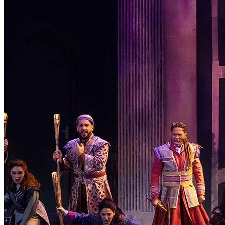
Institucional
Canal de Ética
Código Corporativo de Conduta Ética
Compromisso com o Meio Ambiente
Educação Financeira
Governança Corporativa
Ouvidoria
Política de Prevenção à Lavagem de Dinheiro
Política de Privacidade
Política de Segurança da Informação
Relatório de Transparência Salarial
Lei ECA Digital
Regulamento do Arranjo PAT
Soluções
Alelo Tudo
Alelo Pod
Gestão de VT
Soluções de Pagamentos
Contrate agora
Alelo S.A.
CNPJ 04.740.876/0001-25 | Alameda Xingu, 512, 3º, 4º e 16º (parte)
andares, Alphaville, Barueri/SP | CEP 06455-030
Naip Instituição de Pagamento S.A.