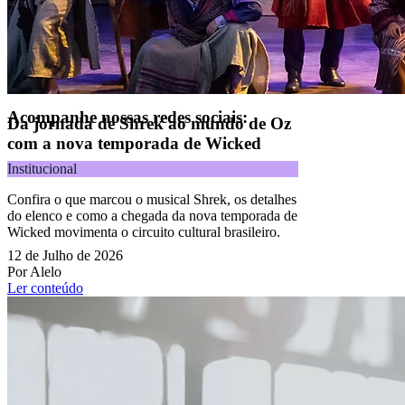
CNPJ 09.092.759/0001-16 | Alameda Xingu, 512, 3º andar, parte,
Alphaville, Barueri/SP | CEP 06455-030
Todos os direitos reservados.
Copyright 2025 Alelo.
Acompanhe nossas redes sociais:
Da jornada de Shrek ao mundo de Oz
com a nova temporada de Wicked
Institucional
Confira o que marcou o musical Shrek, os detalhes
do elenco e como a chegada da nova temporada de
Wicked movimenta o circuito cultural brasileiro.
12 de Julho de 2026
Por Alelo
Ler conteúdo