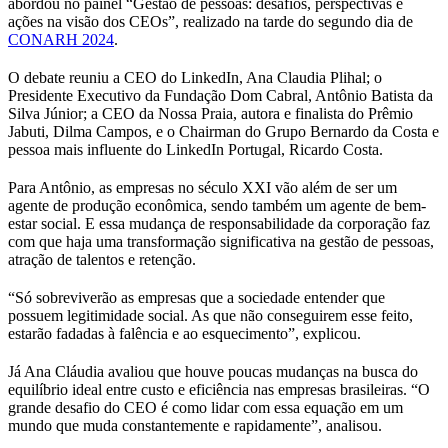
abordou no painel “Gestão de pessoas: desafios, perspectivas e
ações na visão dos CEOs”, realizado na tarde do segundo dia de
CONARH 2024
.
O debate reuniu a CEO do LinkedIn, Ana Claudia Plihal; o
Presidente Executivo da Fundação Dom Cabral, Antônio Batista da
Silva Júnior; a CEO da Nossa Praia, autora e finalista do Prêmio
Jabuti, Dilma Campos, e o Chairman do Grupo Bernardo da Costa e
pessoa mais influente do LinkedIn Portugal, Ricardo Costa.
Para Antônio, as empresas no século XXI vão além de ser um
agente de produção econômica, sendo também um agente de bem-
estar social. E essa mudança de responsabilidade da corporação faz
com que haja uma transformação significativa na gestão de pessoas,
atração de talentos e retenção.
“Só sobreviverão as empresas que a sociedade entender que
possuem legitimidade social. As que não conseguirem esse feito,
estarão fadadas à falência e ao esquecimento”, explicou.
Já Ana Cláudia avaliou que houve poucas mudanças na busca do
equilíbrio ideal entre custo e eficiência nas empresas brasileiras. “O
grande desafio do CEO é como lidar com essa equação em um
mundo que muda constantemente e rapidamente”, analisou.