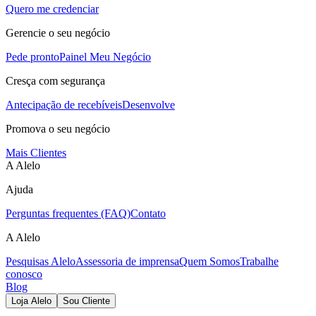
Quero me credenciar
Gerencie o seu negócio
Pede pronto
Painel Meu Negócio
Cresça com segurança
Antecipação de recebíveis
Desenvolve
Promova o seu negócio
Mais Clientes
A Alelo
Ajuda
Perguntas frequentes (FAQ)
Contato
A Alelo
Pesquisas Alelo
Assessoria de imprensa
Quem Somos
Trabalhe
conosco
Blog
Loja Alelo
Sou Cliente