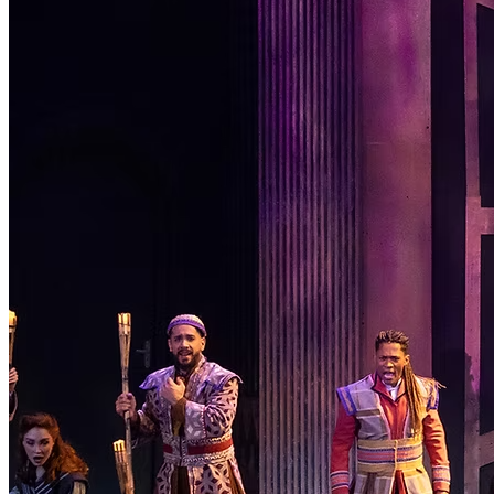
Passo 1/2
Institucional
Canal de Ética
Código Corporativo de Conduta Ética
Compromisso com o Meio Ambiente
Educação Financeira
Governança Corporativa
Ouvidoria
Política de Prevenção à Lavagem de Dinheiro
Política de Privacidade
Política de Segurança da Informação
Relatório de Transparência Salarial
Lei ECA Digital
Regulamento do Arranjo PAT
Soluções
Alelo Tudo
Alelo Pod
Gestão de VT
Soluções de Pagamentos
Contrate agora
Alelo S.A.