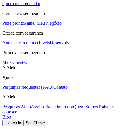
Quero me credenciar
Gerencie o seu negócio
Pede pronto
Painel Meu Negócio
Cresça com segurança
Antecipação de recebíveis
Desenvolve
Promova o seu negócio
Mais Clientes
A Alelo
Ajuda
Perguntas frequentes (FAQ)
Contato
A Alelo
Pesquisas Alelo
Assessoria de imprensa
Quem Somos
Trabalhe
conosco
Blog
Loja Alelo
Sou Cliente