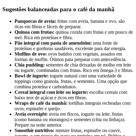
Sugestões balanceadas para o café da manhã
Panquecas de aveia:
feitas com aveia, banana e ovo, são
ricas em fibras e fáceis de preparar.
Quinoa com frutas:
quinoa cozida com frutas e um pouco de
mel. Rica em proteínas e fibra.
Pão integral com pasta de amendoim:
uma fonte de
proteínas e gorduras saudáveis, excelente para dar energia.
Muffins de ovo:
ovos batidos com vegetais, assados em
formas de muffin. Ótimos para preparar com antecedência.
Chia pudding:
sementes de chia deixadas de molho em leite
ou iogurte, combinadas com frutas. Rico em ômega-3 e fibras.
Bowl de iogurte:
iogurte natural com uma variedade de
toppings como granola, frutas, e sementes. Uma opção que
combina proteína e carboidratos.
Cereal integral com leite ou iogurte:
escolha cereais com
baixo teor de açúcar e ricos em fibras.
Wraps de café da manhã:
tortilhas integrais recheadas com
ovos, espinafre e queijo.
Aveia
overnight
:
aveia em flocos, iogurte ou leite, frutas
(como banana ou morangos) e sementes (chia ou linhaça).
Prepare na noite anterior.
Smoothie nutritivo:
misture frutas, espinafre ou couve,
iogurte, e um pouco de aveia ou proteína em pó. Prático e