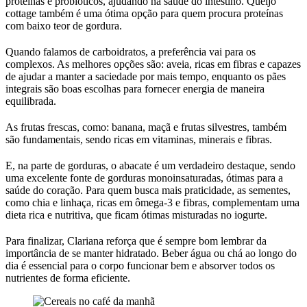
proteínas e probióticos, ajudando na saúde do intestino. Queijo
cottage também é uma ótima opção para quem procura proteínas
com baixo teor de gordura.
Quando falamos de carboidratos, a preferência vai para os
complexos. As melhores opções são: aveia, ricas em fibras e capazes
de ajudar a manter a saciedade por mais tempo, enquanto os pães
integrais são boas escolhas para fornecer energia de maneira
equilibrada.
As frutas frescas, como: banana, maçã e frutas silvestres, também
são fundamentais, sendo ricas em vitaminas, minerais e fibras.
E, na parte de gorduras, o abacate é um verdadeiro destaque, sendo
uma excelente fonte de gorduras monoinsaturadas, ótimas para a
saúde do coração. Para quem busca mais praticidade, as sementes,
como chia e linhaça, ricas em ômega-3 e fibras, complementam uma
dieta rica e nutritiva, que ficam ótimas misturadas no iogurte.
Para finalizar, Clariana reforça que é sempre bom lembrar da
importância de se manter hidratado. Beber água ou chá ao longo do
dia é essencial para o corpo funcionar bem e absorver todos os
nutrientes de forma eficiente.