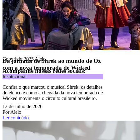
CNPJ 04.740.876/0001-25 | Alameda Xingu, 512, 3º, 4º e 16º (parte)
andares, Alphaville, Barueri/SP | CEP 06455-030
Naip Instituição de Pagamento S.A.
CNPJ 09.092.759/0001-16 | Alameda Xingu, 512, 3º andar, parte,
Alphaville, Barueri/SP | CEP 06455-030
Todos os direitos reservados.
Copyright 2025 Alelo.
Da jornada de Shrek ao mundo de Oz
com a nova temporada de Wicked
Acompanhe nossas redes sociais:
Institucional
Confira o que marcou o musical Shrek, os detalhes
do elenco e como a chegada da nova temporada de
Wicked movimenta o circuito cultural brasileiro.
12 de Julho de 2026
Por Alelo
Ler conteúdo