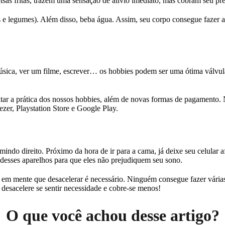
isas fritas, trazem uma sensação de alívio imediato, mas cobram seu pr
 e legumes). Além disso, beba água. Assim, seu corpo consegue fazer a 
música, ver um filme, escrever… os hobbies podem ser uma ótima válvula
litar a prática dos nossos hobbies, além de novas formas de pagamento.
zer, Playstation Store e Google Play.
ndo direito. Próximo da hora de ir para a cama, já deixe seu celular a
desses aparelhos para que eles não prejudiquem seu sono.
 em mente que desacelerar é necessário. Ninguém consegue fazer várias
desacelere se sentir necessidade e cobre-se menos!
O que você achou desse artigo?