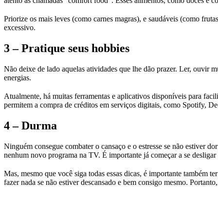
atento às chamadas “comfort food”. Esses alimentos, como doces e co
Priorize os mais leves (como carnes magras), e saudáveis (como frutas
excessivo.
3 – Pratique seus hobbies
Não deixe de lado aquelas atividades que lhe dão prazer. Ler, ouvir 
energias.
Atualmente, há muitas ferramentas e aplicativos disponíveis para faci
permitem a compra de créditos em serviços digitais, como Spotify, Dee
4 – Durma
Ninguém consegue combater o cansaço e o estresse se não estiver dormi
nenhum novo programa na TV. É importante já começar a se desligar 
Mas, mesmo que você siga todas essas dicas, é importante também ter
fazer nada se não estiver descansado e bem consigo mesmo. Portanto, 