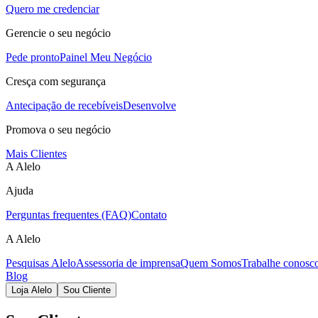
Quero me credenciar
Gerencie o seu negócio
Pede pronto
Painel Meu Negócio
Cresça com segurança
Antecipação de recebíveis
Desenvolve
Promova o seu negócio
Mais Clientes
A Alelo
Ajuda
Perguntas frequentes (FAQ)
Contato
A Alelo
Pesquisas Alelo
Assessoria de imprensa
Quem Somos
Trabalhe conosc
Blog
Loja Alelo
Sou Cliente