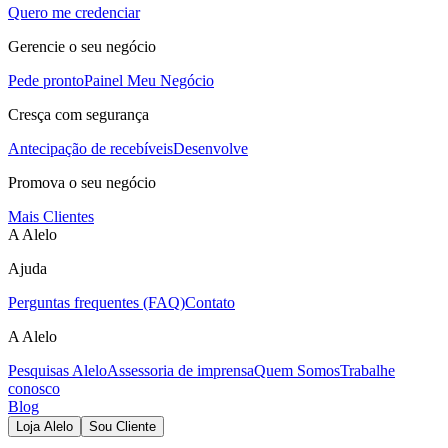
Quero me credenciar
Gerencie o seu negócio
Pede pronto
Painel Meu Negócio
Cresça com segurança
Antecipação de recebíveis
Desenvolve
Promova o seu negócio
Mais Clientes
A Alelo
Ajuda
Perguntas frequentes (FAQ)
Contato
A Alelo
Pesquisas Alelo
Assessoria de imprensa
Quem Somos
Trabalhe
conosco
Blog
Loja Alelo
Sou Cliente