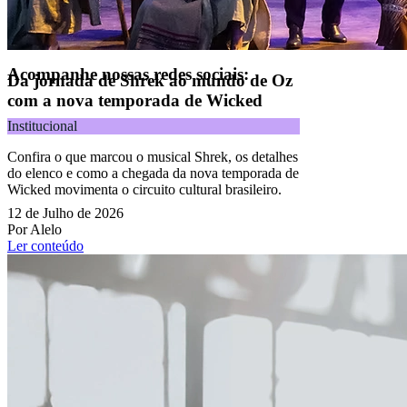
Todos os direitos reservados.
Copyright 2025 Alelo.
Acompanhe nossas redes sociais:
Da jornada de Shrek ao mundo de Oz
com a nova temporada de Wicked
Institucional
Confira o que marcou o musical Shrek, os detalhes
do elenco e como a chegada da nova temporada de
Wicked movimenta o circuito cultural brasileiro.
12 de Julho de 2026
Por Alelo
Ler conteúdo