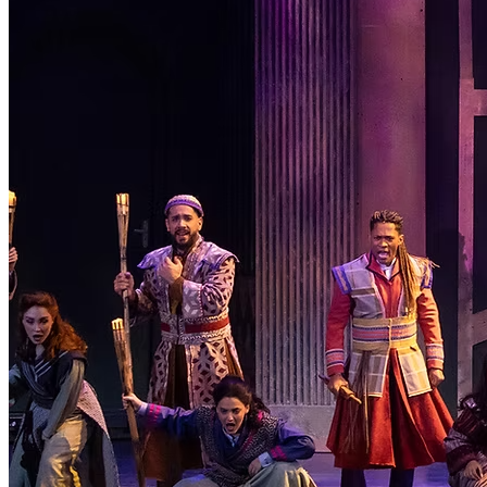
Canal de Ética
Código Corporativo de Conduta Ética
Compromisso com o Meio Ambiente
Educação Financeira
Governança Corporativa
Ouvidoria
Política de Prevenção à Lavagem de Dinheiro
Política de Privacidade
Política de Segurança da Informação
Relatório de Transparência Salarial
Lei ECA Digital
Regulamento do Arranjo PAT
Soluções
Alelo Tudo
Alelo Pod
Gestão de VT
Soluções de Pagamentos
Contrate agora
Alelo S.A.
CNPJ 04.740.876/0001-25 | Alameda Xingu, 512, 3º, 4º e 16º (parte)
andares, Alphaville, Barueri/SP | CEP 06455-030
Naip Instituição de Pagamento S.A.
CNPJ 09.092.759/0001-16 | Alameda Xingu, 512, 3º andar, parte,
Alphaville, Barueri/SP | CEP 06455-030