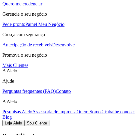
Quero me credenciar
Gerencie o seu negócio
Pede pronto
Painel Meu Negócio
Cresça com segurança
Antecipação de recebíveis
Desenvolve
Promova o seu negócio
Mais Clientes
A Alelo
Ajuda
Perguntas frequentes (FAQ)
Contato
A Alelo
Pesquisas Alelo
Assessoria de imprensa
Quem Somos
Trabalhe conosc
Blog
Loja Alelo
Sou Cliente