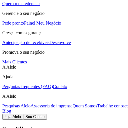
Quero me credenciar
Gerencie o seu negócio
Pede pronto
Painel Meu Negócio
Cresça com segurança
Antecipação de recebíveis
Desenvolve
Promova o seu negócio
Mais Clientes
A Alelo
Ajuda
Perguntas frequentes (FAQ)
Contato
A Alelo
Pesquisas Alelo
Assessoria de imprensa
Quem Somos
Trabalhe conosc
Blog
Loja Alelo
Sou Cliente