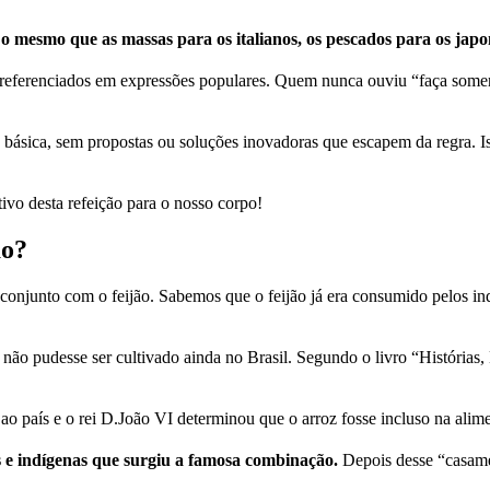
os o mesmo que as massas para os italianos, os pescados para os ja
ão referenciados em expressões populares. Quem nunca ouviu “faça somen
 básica, sem propostas ou soluções inovadoras que escapem da regra. I
ivo desta refeição para o nosso corpo!
ão?
 conjunto com o feijão. Sabemos que o feijão já era consumido pelos i
ra não pudesse ser cultivado ainda no Brasil. Segundo o livro “Históri
ao país e o rei D.João VI determinou que o arroz fosse incluso na alim
s e indígenas que surgiu a famosa combinação.
Depois desse “casamen