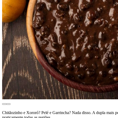
Chitãozinho e Xororó? Pelé e Garrincha? Nada disso. A dupla mais pop
praticamente todas as regiões.