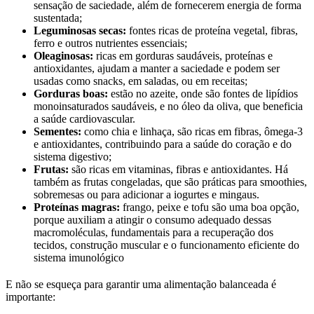
sensação de saciedade, além de fornecerem energia de forma
sustentada;
Leguminosas secas:
fontes ricas de proteína vegetal, fibras,
ferro e outros nutrientes essenciais;
Oleaginosas:
ricas em gorduras saudáveis, proteínas e
antioxidantes, ajudam a manter a saciedade e podem ser
usadas como snacks, em saladas, ou em receitas;
Gorduras boas:
estão no azeite, onde são fontes de lipídios
monoinsaturados saudáveis, e no óleo da oliva, que beneficia
a saúde cardiovascular.
Sementes:
como chia e linhaça, são ricas em fibras, ômega-3
e antioxidantes, contribuindo para a saúde do coração e do
sistema digestivo;
Frutas:
são ricas em vitaminas, fibras e antioxidantes. Há
também as frutas congeladas, que são práticas para smoothies,
sobremesas ou para adicionar a iogurtes e mingaus.
Proteínas magras:
frango, peixe e tofu são uma boa opção,
porque auxiliam a atingir o consumo adequado dessas
macromoléculas, fundamentais para a recuperação dos
tecidos, construção muscular e o funcionamento eficiente do
sistema imunológico
E não se esqueça para garantir uma alimentação balanceada é
importante: