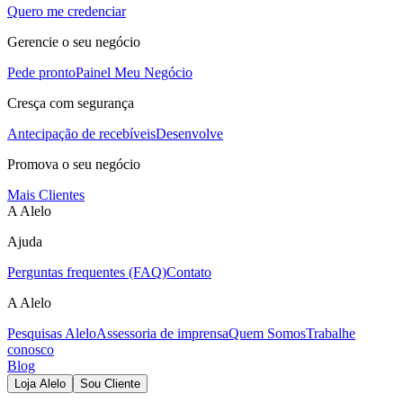
Quero me credenciar
Gerencie o seu negócio
Pede pronto
Painel Meu Negócio
Cresça com segurança
Antecipação de recebíveis
Desenvolve
Promova o seu negócio
Mais Clientes
A Alelo
Ajuda
Perguntas frequentes (FAQ)
Contato
A Alelo
Pesquisas Alelo
Assessoria de imprensa
Quem Somos
Trabalhe
conosco
Blog
Loja Alelo
Sou Cliente