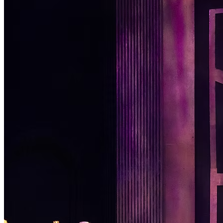
Passo 1/2
Institucional
Canal de Ética
Código Corporativo de Conduta Ética
Compromisso com o Meio Ambiente
Educação Financeira
Governança Corporativa
Ouvidoria
Política de Prevenção à Lavagem de Dinheiro
Política de Privacidade
Política de Segurança da Informação
Relatório de Transparência Salarial
Lei ECA Digital
Regulamento do Arranjo PAT