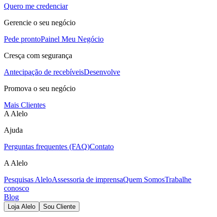
Quero me credenciar
Gerencie o seu negócio
Pede pronto
Painel Meu Negócio
Cresça com segurança
Antecipação de recebíveis
Desenvolve
Promova o seu negócio
Mais Clientes
A Alelo
Ajuda
Perguntas frequentes (FAQ)
Contato
A Alelo
Pesquisas Alelo
Assessoria de imprensa
Quem Somos
Trabalhe
conosco
Blog
Loja Alelo
Sou Cliente