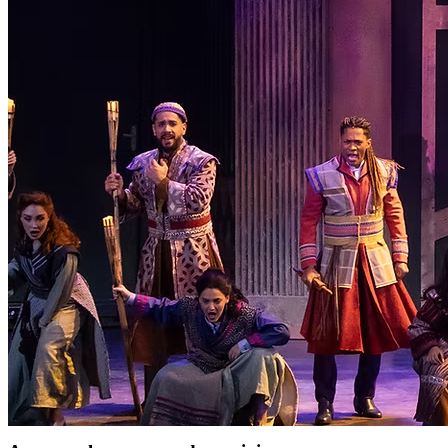
Política de Segurança da Informação
Relatório de Transparência Salarial
Lei ECA Digital
Regulamento do Arranjo PAT
Soluções
Alelo Tudo
Alelo Pod
Gestão de VT
Soluções de Pagamentos
Contrate agora
Alelo S.A.
CNPJ 04.740.876/0001-25 | Alameda Xingu, 512, 3º, 4º e 16º (parte)
andares, Alphaville, Barueri/SP | CEP 06455-030
Naip Instituição de Pagamento S.A.
CNPJ 09.092.759/0001-16 | Alameda Xingu, 512, 3º andar, parte,
Alphaville, Barueri/SP | CEP 06455-030
Todos os direitos reservados.
Copyright 2025 Alelo.