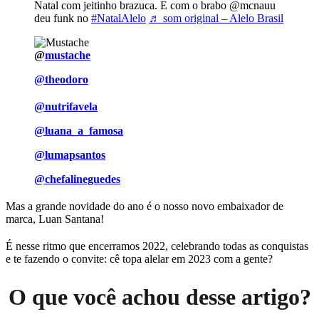
Natal com jeitinho brazuca. E com o brabo @mcnauu
deu funk no
#NatalAlelo
♬ som original – Alelo Brasil
@
mustache
@theodoro
@nutrifavela
@luana_a_famosa
@lumapsantos
@chefalineguedes
Mas a grande novidade do ano é o nosso novo embaixador de
marca, Luan Santana!
É nesse ritmo que encerramos 2022, celebrando todas as conquistas
e te fazendo o convite: cê topa alelar em 2023 com a gente?
O que você achou desse artigo?