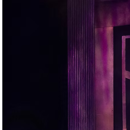
Passo 1/2
Institucional
Canal de Ética
Código Corporativo de Conduta Ética
Compromisso com o Meio Ambiente
Educação Financeira
Governança Corporativa
Ouvidoria
Política de Prevenção à Lavagem de Dinheiro
Política de Privacidade