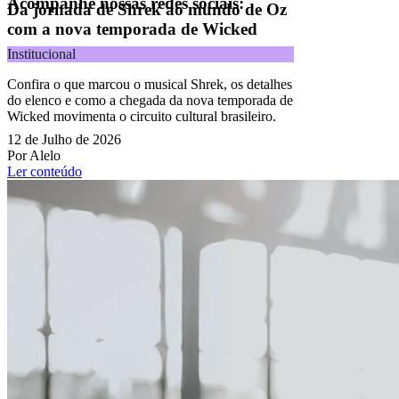
Acompanhe nossas redes sociais:
Da jornada de Shrek ao mundo de Oz
com a nova temporada de Wicked
Institucional
Confira o que marcou o musical Shrek, os detalhes
do elenco e como a chegada da nova temporada de
Wicked movimenta o circuito cultural brasileiro.
12 de Julho de 2026
Por Alelo
Ler conteúdo