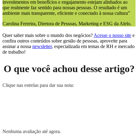
investimentos em benefícios e engajamento estejam alinhados ao
que realmente faz sentido para nossas pessoas. O resultado é um
ambiente mais transparente, eficiente e conectado à nossa cultura”
Carolina Ferreira, Diretora de Pessoas, Marketing e ESG da Alelo.
Quer saber mais sobre o mundo dos negócios?
Acesse o nosso site
e
confira outros conteúdos sobre gestão de pessoas, aproveite para
assinar a nossa
newsletter
, especializada em temas de RH e mercado
de trabalho!
O que você achou desse artigo?
Clique nas estrelas para dar sua nota:
Nenhuma avaliação até agora.