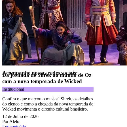
CNPJ 04.740.876/0001-25 | Alameda Xingu, 512, 3º, 4º e 16º (parte)
andares, Alphaville, Barueri/SP | CEP 06455-030
Naip Instituição de Pagamento S.A.
CNPJ 09.092.759/0001-16 | Alameda Xingu, 512, 3º andar, parte,
Alphaville, Barueri/SP | CEP 06455-030
Todos os direitos reservados.
Copyright 2025 Alelo.
Acompanhe nossas redes sociais:
Da jornada de Shrek ao mundo de Oz
com a nova temporada de Wicked
Institucional
Confira o que marcou o musical Shrek, os detalhes
do elenco e como a chegada da nova temporada de
Wicked movimenta o circuito cultural brasileiro.
12 de Julho de 2026
Por Alelo
Ler conteúdo