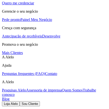
Quero me credenciar
Gerencie o seu negócio
Pede pronto
Painel Meu Negócio
Cresça com segurança
Antecipação de recebíveis
Desenvolve
Promova o seu negócio
Mais Clientes
A Alelo
Ajuda
Perguntas frequentes (FAQ)
Contato
A Alelo
Pesquisas Alelo
Assessoria de imprensa
Quem Somos
Trabalhe
conosco
Blog
Loja Alelo
Sou Cliente