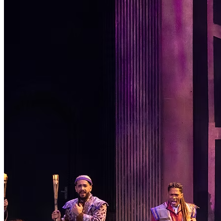
Passo 1/2
Institucional
Canal de Ética
Código Corporativo de Conduta Ética
Compromisso com o Meio Ambiente
Educação Financeira
Governança Corporativa
Ouvidoria
Política de Prevenção à Lavagem de Dinheiro
Política de Privacidade
Política de Segurança da Informação
Relatório de Transparência Salarial
Lei ECA Digital
Regulamento do Arranjo PAT
Soluções
Alelo Tudo
Alelo Pod
Gestão de VT
Soluções de Pagamentos
Contrate agora
Alelo S.A.