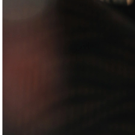
Governança Corporativa
Ouvidoria
Política de Prevenção à Lavagem de Dinheiro
Política de Privacidade
Política de Segurança da Informação
Relatório de Transparência Salarial
Lei ECA Digital
Regulamento do Arranjo PAT
Soluções
Alelo Tudo
Alelo Pod
Gestão de VT
Soluções de Pagamentos
Contrate agora
Alelo S.A.
CNPJ 04.740.876/0001-25 | Alameda Xingu, 512, 3º, 4º e 16º (parte)
andares, Alphaville, Barueri/SP | CEP 06455-030
Naip Instituição de Pagamento S.A.
CNPJ 09.092.759/0001-16 | Alameda Xingu, 512, 3º andar, parte,
Alphaville, Barueri/SP | CEP 06455-030
Todos os direitos reservados.