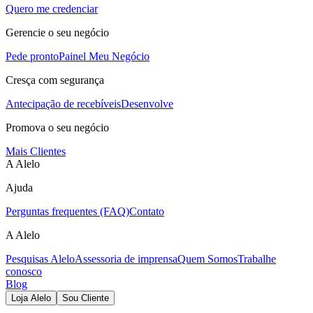
Quero me credenciar
Gerencie o seu negócio
Pede pronto
Painel Meu Negócio
Cresça com segurança
Antecipação de recebíveis
Desenvolve
Promova o seu negócio
Mais Clientes
A Alelo
Ajuda
Perguntas frequentes (FAQ)
Contato
A Alelo
Pesquisas Alelo
Assessoria de imprensa
Quem Somos
Trabalhe
conosco
Blog
Loja Alelo
Sou Cliente