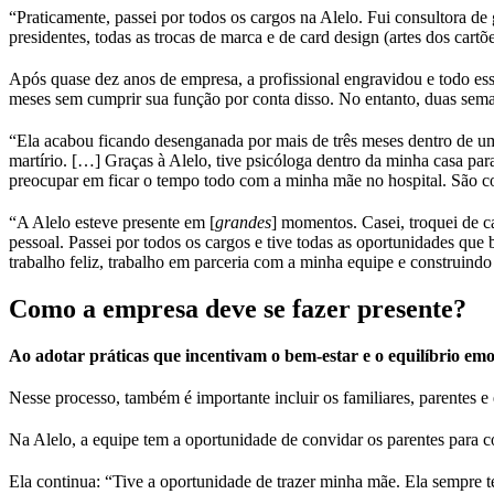
“Praticamente, passei por todos os cargos na Alelo. Fui consultora de
presidentes, todas as trocas de marca e de card design (artes dos cartõ
Após quase dez anos de empresa, a profissional engravidou e todo ess
meses sem cumprir sua função por conta disso. No entanto, duas seman
“Ela acabou ficando desenganada por mais de três meses dentro de um
martírio. […] Graças à Alelo, tive psicóloga dentro da minha casa par
preocupar em ficar o tempo todo com a minha mãe no hospital. São co
“A Alelo esteve presente em [
grandes
] momentos. Casei, troquei de ca
pessoal. Passei por todos os cargos e tive todas as oportunidades que
trabalho feliz, trabalho em parceria com a minha equipe e construind
Como a empresa deve se fazer presente?
Ao adotar práticas que incentivam o bem-estar e o equilíbrio em
Nesse processo, também é importante incluir os familiares, parentes
Na Alelo, a equipe tem a oportunidade de convidar os parentes para co
Ela continua: “Tive a oportunidade de trazer minha mãe. Ela sempre t