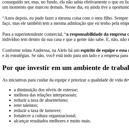
conseguido ser, mas, no fundo, ela não sabia efetivamente o que eu fazi
um momento que marcou demais. Nesse dia, eu ainda tive a oportunid
“Anos depois, eu pude fazer a mesma coisa com o meu filho. Sempre qu
faço, mas ele também tem a mesma admiração que eu tenho pela empr
Para a superintendente comercial, “
a responsabilidade da empresa c
indivíduo tem dentro da sua casa e que a gente não sabe. E, não, não 
Conforme relata Andressa, na Alelo há um
espírito de equipe e essa
e às estratégias. Se não, você está indo para um lado e a empresa para 
Por que investir em um ambiente de traba
As iniciativas para cuidar da equipe e priorizar a qualidade de vida d
a diminuição dos níveis de estresse;
melhora das relações interpessoais;
reduzir a taxa de absenteísmo;
reter talentos;
reduzir a taxa de turnover;
fortalecer a cultura organizacional;
alcançar resultados melhores e muito mais.