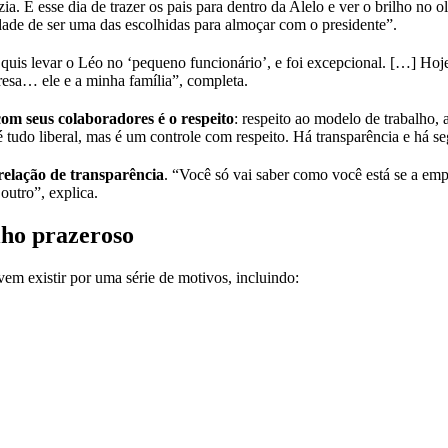
a. E esse dia de trazer os pais para dentro da Alelo e ver o brilho no o
ade de ser uma das escolhidas para almoçar com o presidente”.
is levar o Léo no ‘pequeno funcionário’, e foi excepcional. […] Hoje 
esa… ele e a minha família”, completa.
om seus colaboradores é o respeito
: respeito ao modelo de trabalho, 
é tudo liberal, mas é um controle com respeito. Há transparência e há s
 relação de transparência
. “Você só vai saber como você está se a emp
outro”, explica.
lho prazeroso
evem existir por uma série de motivos, incluindo: