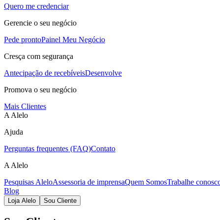
Quero me credenciar
Gerencie o seu negócio
Pede pronto
Painel Meu Negócio
Cresça com segurança
Antecipação de recebíveis
Desenvolve
Promova o seu negócio
Mais Clientes
A Alelo
Ajuda
Perguntas frequentes (FAQ)
Contato
A Alelo
Pesquisas Alelo
Assessoria de imprensa
Quem Somos
Trabalhe conosc
Blog
Loja Alelo
Sou Cliente