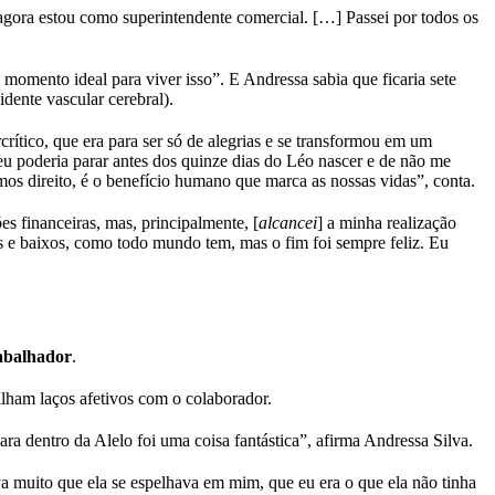
e agora estou como superintendente comercial. […] Passei por todos os
momento ideal para viver isso”. E Andressa sabia que ficaria sete
dente vascular cerebral).
ítico, que era para ser só de alegrias e se transformou em um
 eu poderia parar antes dos quinze dias do Léo nascer e de não me
emos direito, é o benefício humano que marca as nossas vidas”, conta.
ões financeiras, mas, principalmente, [
alcancei
] a minha realização
os e baixos, como todo mundo tem, mas o fim foi sempre feliz. Eu
rabalhador
.
ilham laços afetivos com o colaborador.
ra dentro da Alelo foi uma coisa fantástica”, afirma Andressa Silva.
a muito que ela se espelhava em mim, que eu era o que ela não tinha