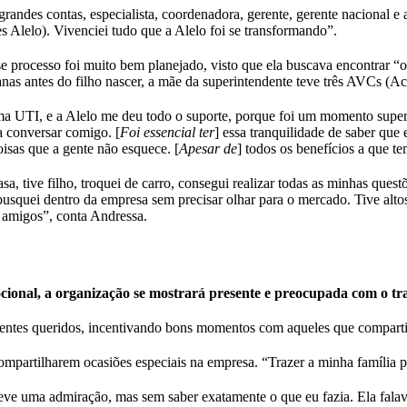
 grandes contas, especialista, coordenadora, gerente, gerente nacional 
es Alelo). Vivenciei tudo que a Alelo foi se transformando”.
e processo foi muito bem planejado, visto que ela buscava encontrar “o 
as antes do filho nascer, a mãe da superintendente teve três AVCs (Aci
a UTI, e a Alelo me deu todo o suporte, porque foi um momento supercr
a conversar comigo. [
Foi essencial ter
] essa tranquilidade de saber que
isas que a gente não esquece. [
Apesar de
] todos os benefícios a que t
sa, tive filho, troquei de carro, consegui realizar todas as minhas quest
 busquei dentro da empresa sem precisar olhar para o mercado. Tive alt
o amigos”, conta Andressa.
ocional, a organização se mostrará presente e preocupada com o t
 e entes queridos, incentivando bons momentos com aqueles que compart
mpartilharem ocasiões especiais na empresa. “Trazer a minha família pa
eve uma admiração, mas sem saber exatamente o que eu fazia. Ela falav