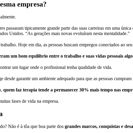
 mesma empresa?
ualmente.
ores passaram tipicamente grande parte das suas carreiras em uma única
ados Unidos. “As gerações mais novas evoluíram nesta mentalidade.”
rabalho. Hoje em dia, as pessoas buscam empregos conectados ao seu p
ram um bom equilíbrio entre o trabalho e suas vidas pessoais alg
ontrar um lugar onde o profissional tenha qualidade de vida.
nge desde garantir um ambiente adequado para que as pessoas cumpram su
b,
quem faz terapia tende a permanecer 30% mais tempo nas empr
uitas fases de vida na empresa.
a
ndo? Não é à tôa que boa parte dos
grandes marcos, conquistas e desa