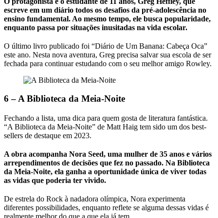
O protagonista é o estudante de 11 anos, Greg Heffley, que
escreve em um diário todos os desafios da pré-adolescência no
ensino fundamental. Ao mesmo tempo, ele busca popularidade,
enquanto passa por situações inusitadas na vida escolar.
O último livro publicado foi “Diário de Um Banana: Cabeça Oca”
este ano. Nesta nova aventura, Greg precisa salvar sua escola de ser
fechada para continuar estudando com o seu melhor amigo Rowley.
6 – A Biblioteca da Meia-Noite
Fechando a lista, uma dica para quem gosta de literatura fantástica.
“A Biblioteca da Meia-Noite” de Matt Haig tem sido um dos best-
sellers de destaque em 2023.
A obra acompanha Nora Seed, uma mulher de 35 anos e vários
arrependimentos de decisões que fez no passado. Na Biblioteca
da Meia-Noite, ela ganha a oportunidade única de viver todas
as vidas que poderia ter vivido.
De estrela do Rock à nadadora olímpica, Nora experimenta
diferentes possibilidades, enquanto reflete se alguma dessas vidas é
realmente melhor do que a que ela já tem.