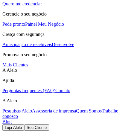
Quero me credenciar
Gerencie o seu negócio
Pede pronto
Painel Meu Negócio
Cresça com segurança
Antecipação de recebíveis
Desenvolve
Promova o seu negócio
Mais Clientes
A Alelo
Ajuda
Perguntas frequentes (FAQ)
Contato
A Alelo
Pesquisas Alelo
Assessoria de imprensa
Quem Somos
Trabalhe
conosco
Blog
Loja Alelo
Sou Cliente