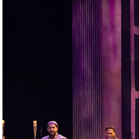
Passo 1/2
Institucional
Canal de Ética
Código Corporativo de Conduta Ética
Compromisso com o Meio Ambiente
Educação Financeira
Governança Corporativa
Ouvidoria
Política de Prevenção à Lavagem de Dinheiro
Política de Privacidade
Política de Segurança da Informação
Relatório de Transparência Salarial
Lei ECA Digital
Regulamento do Arranjo PAT
Soluções