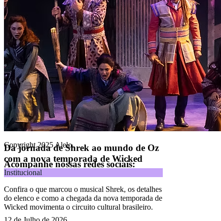
Alelo Tudo
Alelo Pod
Gestão de VT
Soluções de Pagamentos
Contrate agora
Alelo S.A.
CNPJ 04.740.876/0001-25 | Alameda Xingu, 512, 3º, 4º e 16º (parte)
andares, Alphaville, Barueri/SP | CEP 06455-030
Naip Instituição de Pagamento S.A.
CNPJ 09.092.759/0001-16 | Alameda Xingu, 512, 3º andar, parte,
Alphaville, Barueri/SP | CEP 06455-030
Todos os direitos reservados.
Copyright 2025 Alelo.
Da jornada de Shrek ao mundo de Oz
com a nova temporada de Wicked
Acompanhe nossas redes sociais:
Institucional
Confira o que marcou o musical Shrek, os detalhes
do elenco e como a chegada da nova temporada de
Wicked movimenta o circuito cultural brasileiro.
12 de Julho de 2026