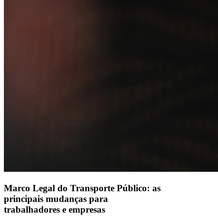
Alelo S.A.
CNPJ 04.740.876/0001-25 | Alameda Xingu, 512, 3º, 4º e 16º (parte)
andares, Alphaville, Barueri/SP | CEP 06455-030
Naip Instituição de Pagamento S.A.
CNPJ 09.092.759/0001-16 | Alameda Xingu, 512, 3º andar, parte,
Alphaville, Barueri/SP | CEP 06455-030
Todos os direitos reservados.
Copyright 2025 Alelo.
Acompanhe nossas redes sociais:
Marco Legal do Transporte Público: as
principais mudanças para
trabalhadores e empresas