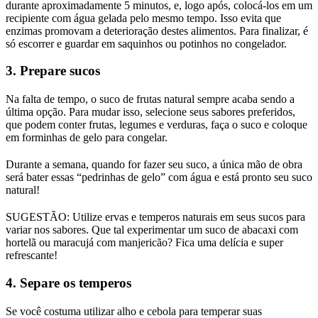
durante aproximadamente 5 minutos, e, logo após, colocá-los em um
recipiente com água gelada pelo mesmo tempo. Isso evita que
enzimas promovam a deterioração destes alimentos. Para finalizar, é
só escorrer e guardar em saquinhos ou potinhos no congelador.
3. Prepare sucos
Na falta de tempo, o suco de frutas natural sempre acaba sendo a
última opção. Para mudar isso, selecione seus sabores preferidos,
que podem conter frutas, legumes e verduras, faça o suco e coloque
em forminhas de gelo para congelar.
Durante a semana, quando for fazer seu suco, a única mão de obra
será bater essas “pedrinhas de gelo” com água e está pronto seu suco
natural!
SUGESTÃO: Utilize ervas e temperos naturais em seus sucos para
variar nos sabores. Que tal experimentar um suco de abacaxi com
hortelã ou maracujá com manjericão? Fica uma delícia e super
refrescante!
4. Separe os temperos
Se você costuma utilizar alho e cebola para temperar suas