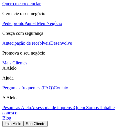
Quero me credenciar
Gerencie o seu negócio
Pede pronto
Painel Meu Negócio
Cresça com segurança
Antecipação de recebíveis
Desenvolve
Promova o seu negócio
Mais Clientes
A Alelo
Ajuda
Perguntas frequentes (FAQ)
Contato
A Alelo
Pesquisas Alelo
Assessoria de imprensa
Quem Somos
Trabalhe
conosco
Blog
Loja Alelo
Sou Cliente