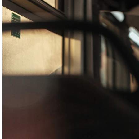
Passo 1/2
Institucional
Canal de Ética
Código Corporativo de Conduta Ética
Compromisso com o Meio Ambiente
Educação Financeira
Governança Corporativa
Ouvidoria
Política de Prevenção à Lavagem de Dinheiro
Política de Privacidade
Política de Segurança da Informação
Relatório de Transparência Salarial
Lei ECA Digital
Regulamento do Arranjo PAT
Soluções
Alelo Tudo
Alelo Pod
Gestão de VT
Soluções de Pagamentos
Contrate agora