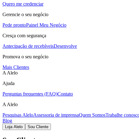
Quero me credenciar
Gerencie o seu negócio
Pede pronto
Painel Meu Negócio
Cresça com segurança
Antecipação de recebíveis
Desenvolve
Promova o seu negócio
Mais Clientes
A Alelo
Ajuda
Perguntas frequentes (FAQ)
Contato
A Alelo
Pesquisas Alelo
Assessoria de imprensa
Quem Somos
Trabalhe conosc
Blog
Loja Alelo
Sou Cliente