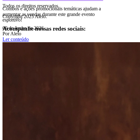
Todos os direitos reservados.
Combos e ações promocionais temáticas ajudam a
aumentar as vendas durante este grande evento
Copyright 2025 Alelo.
esportivo!
Acompanhe nossas redes sociais:
09 de Junho de 2026
Por Alelo
Ler conteúdo