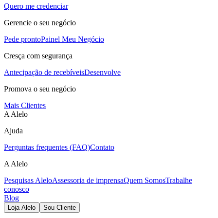
Quero me credenciar
Gerencie o seu negócio
Pede pronto
Painel Meu Negócio
Cresça com segurança
Antecipação de recebíveis
Desenvolve
Promova o seu negócio
Mais Clientes
A Alelo
Ajuda
Perguntas frequentes (FAQ)
Contato
A Alelo
Pesquisas Alelo
Assessoria de imprensa
Quem Somos
Trabalhe
conosco
Blog
Loja Alelo
Sou Cliente