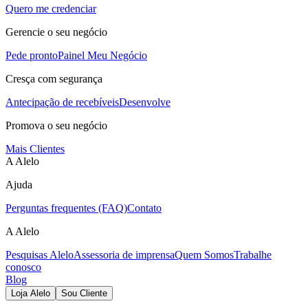
Quero me credenciar
Gerencie o seu negócio
Pede pronto
Painel Meu Negócio
Cresça com segurança
Antecipação de recebíveis
Desenvolve
Promova o seu negócio
Mais Clientes
A Alelo
Ajuda
Perguntas frequentes (FAQ)
Contato
A Alelo
Pesquisas Alelo
Assessoria de imprensa
Quem Somos
Trabalhe
conosco
Blog
Loja Alelo
Sou Cliente