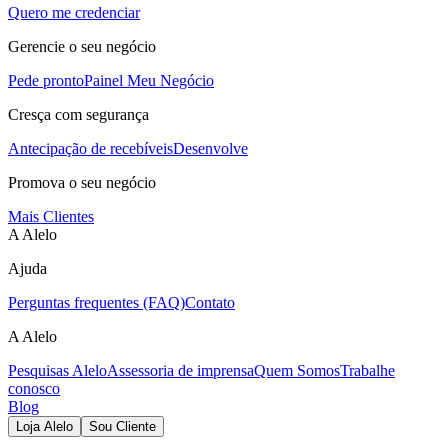
Quero me credenciar
Gerencie o seu negócio
Pede pronto
Painel Meu Negócio
Cresça com segurança
Antecipação de recebíveis
Desenvolve
Promova o seu negócio
Mais Clientes
A Alelo
Ajuda
Perguntas frequentes (FAQ)
Contato
A Alelo
Pesquisas Alelo
Assessoria de imprensa
Quem Somos
Trabalhe
conosco
Blog
Loja Alelo
Sou Cliente