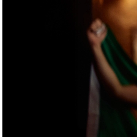
Passo 1/2
Institucional
Canal de Ética
Código Corporativo de Conduta Ética
Compromisso com o Meio Ambiente
Educação Financeira
Governança Corporativa
Ouvidoria
Política de Prevenção à Lavagem de Dinheiro
Política de Privacidade
Política de Segurança da Informação
Relatório de Transparência Salarial
Lei ECA Digital
Regulamento do Arranjo PAT
Soluções
Alelo Tudo
Alelo Pod
Gestão de VT
Soluções de Pagamentos
Contrate agora
Alelo S.A.
CNPJ 04.740.876/0001-25 | Alameda Xingu, 512, 3º, 4º e 16º (parte)