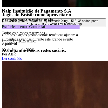
andares, Alphaville, Barueri/SP | CEP 06455-030
Naip Instituição de Pagamento S.A.
Jogos do Brasil: como aproveitar o
período para vender mais
CNPJ 09.092.759/0001-16 | Alameda Xingu, 512, 3º andar, parte,
Alphaville, Barueri/SP | CEP 06455-030
Estabelecimentos Comerciais
Todos os direitos reservados.
Combos e ações promocionais temáticas ajudam a
aumentar as vendas durante este grande evento
Copyright 2025 Alelo.
esportivo!
Acompanhe nossas redes sociais:
09 de Junho de 2026
Por Alelo
Ler conteúdo