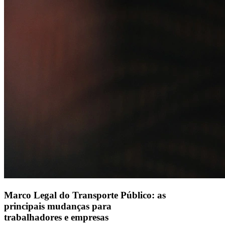
Alelo S.A.
CNPJ 04.740.876/0001-25 | Alameda Xingu, 512, 3º, 4º e 16º (parte)
andares, Alphaville, Barueri/SP | CEP 06455-030
Naip Instituição de Pagamento S.A.
CNPJ 09.092.759/0001-16 | Alameda Xingu, 512, 3º andar, parte,
Alphaville, Barueri/SP | CEP 06455-030
Todos os direitos reservados.
Copyright 2025 Alelo.
Acompanhe nossas redes sociais:
Marco Legal do Transporte Público: as
principais mudanças para
trabalhadores e empresas