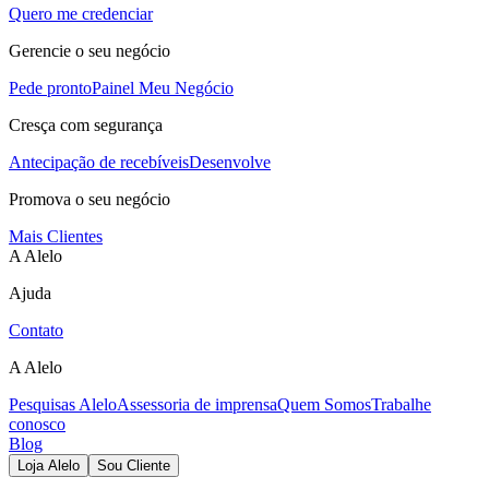
Quero me credenciar
Gerencie o seu negócio
Pede pronto
Painel Meu Negócio
Cresça com segurança
Antecipação de recebíveis
Desenvolve
Promova o seu negócio
Mais Clientes
A Alelo
Ajuda
Contato
A Alelo
Pesquisas Alelo
Assessoria de imprensa
Quem Somos
Trabalhe
conosco
Blog
Loja Alelo
Sou Cliente