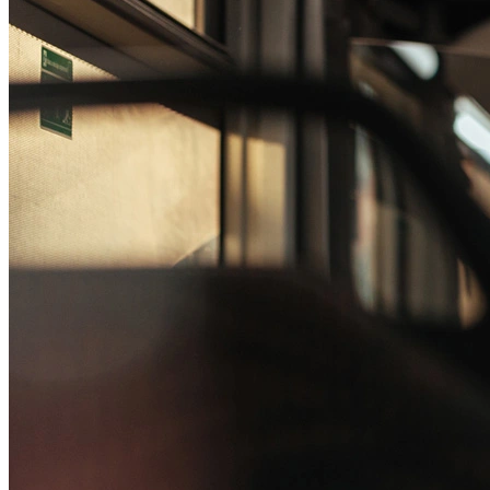
Passo 1/2
Institucional
Canal de Ética
Código Corporativo de Conduta Ética
Compromisso com o Meio Ambiente
Educação Financeira
Governança Corporativa
Ouvidoria
Política de Prevenção à Lavagem de Dinheiro
Política de Privacidade
Política de Segurança da Informação
Relatório de Transparência Salarial
Lei ECA Digital
Regulamento do Arranjo PAT
Soluções
Alelo Tudo
Alelo Pod
Gestão de VT
Soluções de Pagamentos
Contrate agora