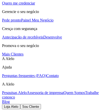
Quero me credenciar
Gerencie o seu negócio
Pede pronto
Painel Meu Negócio
Cresça com segurança
Antecipação de recebíveis
Desenvolve
Promova o seu negócio
Mais Clientes
A Alelo
Ajuda
Perguntas frequentes (FAQ)
Contato
A Alelo
Pesquisas Alelo
Assessoria de imprensa
Quem Somos
Trabalhe
conosco
Blog
Loja Alelo
Sou Cliente