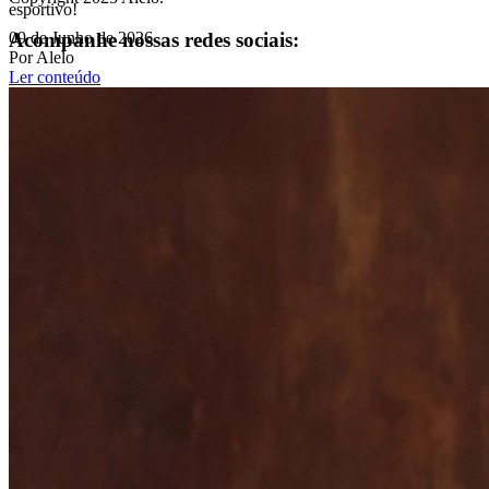
esportivo!
Acompanhe nossas redes sociais:
09 de Junho de 2026
Por Alelo
Ler conteúdo