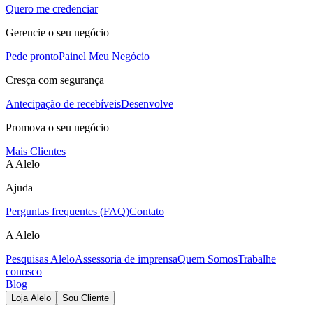
Quero me credenciar
Gerencie o seu negócio
Pede pronto
Painel Meu Negócio
Cresça com segurança
Antecipação de recebíveis
Desenvolve
Promova o seu negócio
Mais Clientes
A Alelo
Ajuda
Perguntas frequentes (FAQ)
Contato
A Alelo
Pesquisas Alelo
Assessoria de imprensa
Quem Somos
Trabalhe
conosco
Blog
Loja Alelo
Sou Cliente