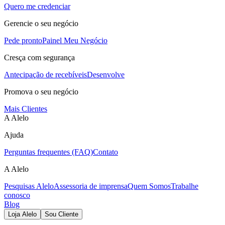
Quero me credenciar
Gerencie o seu negócio
Pede pronto
Painel Meu Negócio
Cresça com segurança
Antecipação de recebíveis
Desenvolve
Promova o seu negócio
Mais Clientes
A Alelo
Ajuda
Perguntas frequentes (FAQ)
Contato
A Alelo
Pesquisas Alelo
Assessoria de imprensa
Quem Somos
Trabalhe
conosco
Blog
Loja Alelo
Sou Cliente