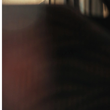
Canal de Ética
Código Corporativo de Conduta Ética
Compromisso com o Meio Ambiente
Educação Financeira
Governança Corporativa
Ouvidoria
Política de Prevenção à Lavagem de Dinheiro
Política de Privacidade
Política de Segurança da Informação
Relatório de Transparência Salarial
Lei ECA Digital
Regulamento do Arranjo PAT
Soluções
Alelo Tudo
Alelo Pod
Gestão de VT
Soluções de Pagamentos
Contrate agora
Alelo S.A.
CNPJ 04.740.876/0001-25 | Alameda Xingu, 512, 3º, 4º e 16º (parte)
andares, Alphaville, Barueri/SP | CEP 06455-030
Naip Instituição de Pagamento S.A.
CNPJ 09.092.759/0001-16 | Alameda Xingu, 512, 3º andar, parte,
Alphaville, Barueri/SP | CEP 06455-030