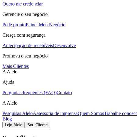
Quero me credenciar
Gerencie o seu negócio
Pede pronto
Painel Meu Negócio
Cresça com segurança
Antecipação de recebíveis
Desenvolve
Promova o seu negócio
Mais Clientes
A Alelo
Ajuda
Perguntas frequentes (FAQ)
Contato
A Alelo
Pesquisas Alelo
Assessoria de imprensa
Quem Somos
Trabalhe conosc
Blog
Loja Alelo
Sou Cliente