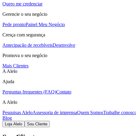
Quero me credenciar
Gerencie o seu negócio
Pede pronto
Painel Meu Negócio
Cresça com segurança
Antecipação de recebíveis
Desenvolve
Promova o seu negócio
Mais Clientes
A Alelo
Ajuda
Perguntas frequentes (FAQ)
Contato
A Alelo
Pesquisas Alelo
Assessoria de imprensa
Quem Somos
Trabalhe conosc
Blog
Loja Alelo
Sou Cliente