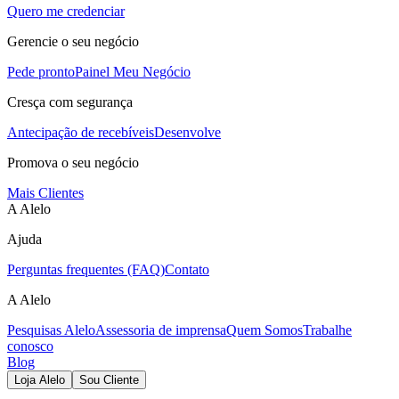
Quero me credenciar
Gerencie o seu negócio
Pede pronto
Painel Meu Negócio
Cresça com segurança
Antecipação de recebíveis
Desenvolve
Promova o seu negócio
Mais Clientes
A Alelo
Ajuda
Perguntas frequentes (FAQ)
Contato
A Alelo
Pesquisas Alelo
Assessoria de imprensa
Quem Somos
Trabalhe
conosco
Blog
Loja Alelo
Sou Cliente