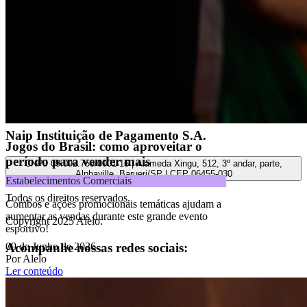
Soluções
Alelo Tudo
Alelo Pod
Gestão de VT
Soluções de Pagamentos
Contrate agora
Alelo S.A.
CNPJ 04.740.876/0001-25 | Alameda Xingu, 512, 3º, 4º e 16º (parte)
andares, Alphaville, Barueri/SP | CEP 06455-030
Naip Instituição de Pagamento S.A.
Jogos do Brasil: como aproveitar o
período para vender mais
CNPJ 09.092.759/0001-16 | Alameda Xingu, 512, 3º andar, parte,
Alphaville, Barueri/SP | CEP 06455-030
Estabelecimentos Comerciais
Todos os direitos reservados.
Combos e ações promocionais temáticas ajudam a
aumentar as vendas durante este grande evento
Copyright 2025 Alelo.
esportivo!
Acompanhe nossas redes sociais:
09 de Junho de 2026
Por Alelo
Ler conteúdo