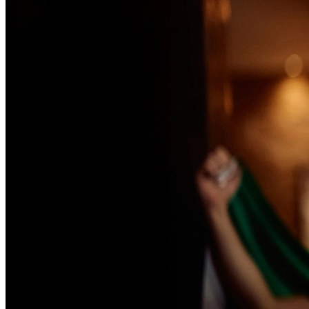
Passo 1/2
Institucional
Canal de Ética
Código Corporativo de Conduta Ética
Compromisso com o Meio Ambiente
Educação Financeira
Governança Corporativa
Ouvidoria
Política de Prevenção à Lavagem de Dinheiro
Política de Privacidade
Política de Segurança da Informação
Relatório de Transparência Salarial
Lei ECA Digital
Regulamento do Arranjo PAT