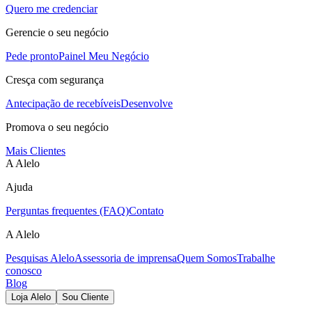
Quero me credenciar
Gerencie o seu negócio
Pede pronto
Painel Meu Negócio
Cresça com segurança
Antecipação de recebíveis
Desenvolve
Promova o seu negócio
Mais Clientes
A Alelo
Ajuda
Perguntas frequentes (FAQ)
Contato
A Alelo
Pesquisas Alelo
Assessoria de imprensa
Quem Somos
Trabalhe
conosco
Blog
Loja Alelo
Sou Cliente