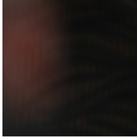
Soluções
Alelo Tudo
Alelo Pod
Gestão de VT
Soluções de Pagamentos
Contrate agora
Alelo S.A.
CNPJ 04.740.876/0001-25 | Alameda Xingu, 512, 3º, 4º e 16º (parte)
andares, Alphaville, Barueri/SP | CEP 06455-030
Naip Instituição de Pagamento S.A.
CNPJ 09.092.759/0001-16 | Alameda Xingu, 512, 3º andar, parte,
Alphaville, Barueri/SP | CEP 06455-030
Todos os direitos reservados.
Copyright 2025 Alelo.
Acompanhe nossas redes sociais: