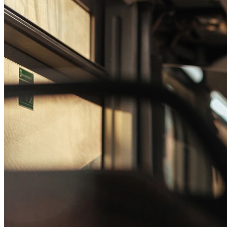
Passo 1/2
Institucional
Canal de Ética
Código Corporativo de Conduta Ética
Compromisso com o Meio Ambiente
Educação Financeira
Governança Corporativa
Ouvidoria
Política de Prevenção à Lavagem de Dinheiro
Política de Privacidade
Política de Segurança da Informação
Relatório de Transparência Salarial
Lei ECA Digital
Regulamento do Arranjo PAT