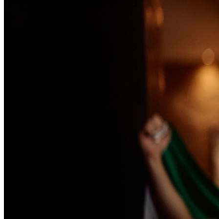
Passo 1/2
Institucional
Canal de Ética
Código Corporativo de Conduta Ética
Compromisso com o Meio Ambiente
Educação Financeira
Governança Corporativa
Ouvidoria
Política de Prevenção à Lavagem de Dinheiro
Política de Privacidade
Política de Segurança da Informação