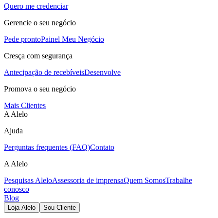
Quero me credenciar
Gerencie o seu negócio
Pede pronto
Painel Meu Negócio
Cresça com segurança
Antecipação de recebíveis
Desenvolve
Promova o seu negócio
Mais Clientes
A Alelo
Ajuda
Perguntas frequentes (FAQ)
Contato
A Alelo
Pesquisas Alelo
Assessoria de imprensa
Quem Somos
Trabalhe
conosco
Blog
Loja Alelo
Sou Cliente