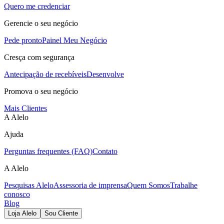
Quero me credenciar
Gerencie o seu negócio
Pede pronto
Painel Meu Negócio
Cresça com segurança
Antecipação de recebíveis
Desenvolve
Promova o seu negócio
Mais Clientes
A Alelo
Ajuda
Perguntas frequentes (FAQ)
Contato
A Alelo
Pesquisas Alelo
Assessoria de imprensa
Quem Somos
Trabalhe
conosco
Blog
Loja Alelo
Sou Cliente