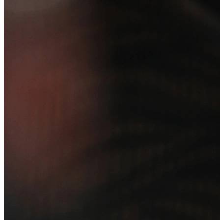
Regulamento do Arranjo PAT
Soluções
Alelo Tudo
Alelo Pod
Gestão de VT
Soluções de Pagamentos
Contrate agora
Alelo S.A.
CNPJ 04.740.876/0001-25 | Alameda Xingu, 512, 3º, 4º e 16º (parte)
andares, Alphaville, Barueri/SP | CEP 06455-030
Naip Instituição de Pagamento S.A.
CNPJ 09.092.759/0001-16 | Alameda Xingu, 512, 3º andar, parte,
Alphaville, Barueri/SP | CEP 06455-030
Todos os direitos reservados.
Copyright 2025 Alelo.
Acompanhe nossas redes sociais: