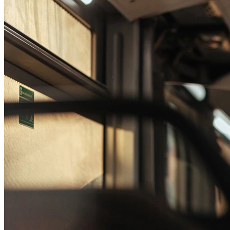
Passo 1/2
Institucional
Canal de Ética
Código Corporativo de Conduta Ética
Compromisso com o Meio Ambiente
Educação Financeira
Governança Corporativa
Ouvidoria
Política de Prevenção à Lavagem de Dinheiro
Política de Privacidade
Política de Segurança da Informação
Relatório de Transparência Salarial
Lei ECA Digital