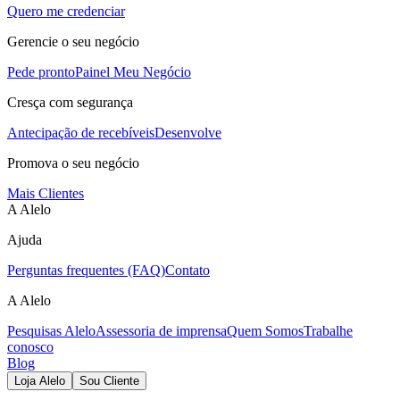
Quero me credenciar
Gerencie o seu negócio
Pede pronto
Painel Meu Negócio
Cresça com segurança
Antecipação de recebíveis
Desenvolve
Promova o seu negócio
Mais Clientes
A Alelo
Ajuda
Perguntas frequentes (FAQ)
Contato
A Alelo
Pesquisas Alelo
Assessoria de imprensa
Quem Somos
Trabalhe
conosco
Blog
Loja Alelo
Sou Cliente