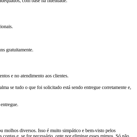
dequados, com base na fidelidade.
ionais.
ns gratuitamente.
entos e no atendimento aos clientes.
alma se tudo o que foi solicitado está sendo entregue corretamente e,
 entregue.
ou molhos diversos. Isso é muito simpático e bem-visto pelos
 contas e, se for necessário, opte por eliminar esses mimos. Só não