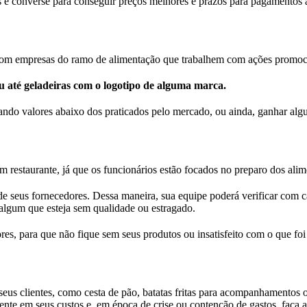
e converse para conseguir preços melhores e prazos para pagamentos a
a com empresas do ramo de alimentação que trabalhem com ações promoc
ou até geladeiras com o logotipo de alguma marca.
ndo valores abaixo dos praticados pelo mercado, ou ainda, ganhar algu
 restaurante, já que os funcionários estão focados no preparo dos alim
 de seus fornecedores. Dessa maneira, sua equipe poderá verificar com c
r algum que esteja sem qualidade ou estragado.
es, para que não fique sem seus produtos ou insatisfeito com o que foi
seus clientes, como cesta de pão, batatas fritas para acompanhamentos 
te em seus custos e, em época de crise ou contenção de gastos, faça as