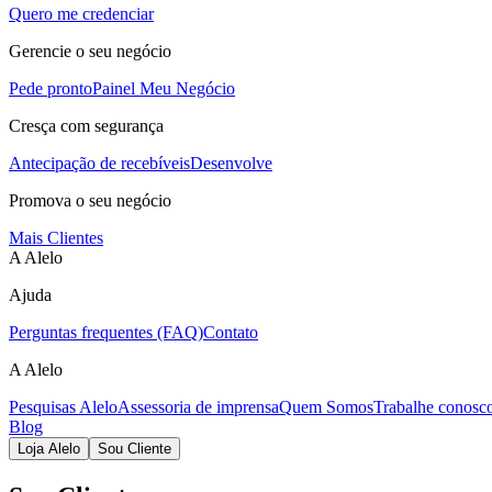
Quero me credenciar
Gerencie o seu negócio
Pede pronto
Painel Meu Negócio
Cresça com segurança
Antecipação de recebíveis
Desenvolve
Promova o seu negócio
Mais Clientes
A Alelo
Ajuda
Perguntas frequentes (FAQ)
Contato
A Alelo
Pesquisas Alelo
Assessoria de imprensa
Quem Somos
Trabalhe conosc
Blog
Loja Alelo
Sou Cliente