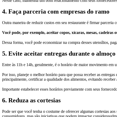
Nesse caso, mantenha um bom relacionamento com seus fornecedores 
4. Faça parceria com empresas do ramo
Outra maneira de reduzir custos em seu restaurante é firmar parceri
Você pode, por exemplo, aceitar copos, xícaras, mesas, cadeiras 
Dessa forma, você pode economizar na compra desses utensílios, paga
5. Evite aceitar entregas durante o almoço
Entre às 11h e 14h, geralmente, é o horário de maior movimento em um
Por isso, planeje o melhor horário para que possa receber as entregas
principalmente, certificar a qualidade dos alimentos, evitando recebe
Importante estabelecer esses horários previamente com seus fornecedor
6. Reduza as cortesias
Pode ser que você tenha o costume de oferecer algumas cortesias aos 
consumidores, mas são iniciativas que podem impactar consideravelmen