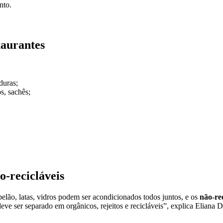
nto.
taurantes
duras;
s, sachês;
o-recicláveis
elão, latas, vidros podem ser acondicionados todos juntos, e os
não-rec
eve ser separado em orgânicos, rejeitos e recicláveis”, explica Elian