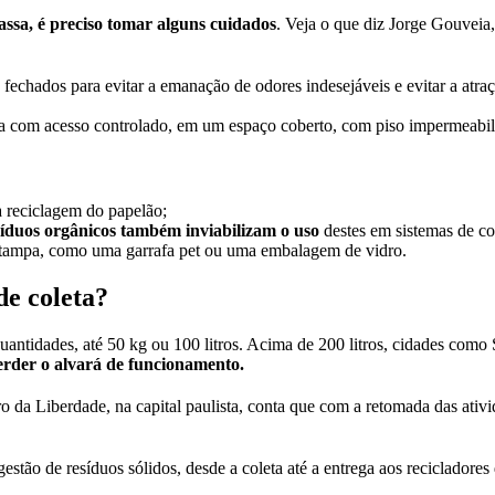
assa, é preciso tomar alguns cuidados
. Veja o que diz Jorge Gouveia
chados para evitar a emanação de odores indesejáveis e evitar a atraç
ea com acesso controlado, em um espaço coberto, com piso impermeabi
a reciclagem do papelão;
síduos orgânicos também inviabilizam o uso
destes em sistemas de c
 tampa, como uma garrafa pet ou uma embalagem de vidro.
de coleta?
 quantidades, até 50 kg ou 100 litros. Acima de 200 litros, cidades com
erder o alvará de funcionamento.
o da Liberdade, na capital paulista, conta que com a retomada das ati
gestão de resíduos sólidos, desde a coleta até a entrega aos recicladores