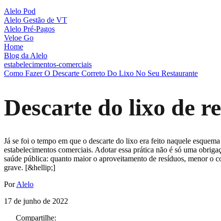
Alelo Pod
Alelo Gestão de VT
Alelo Pré-Pagos
Veloe Go
Home
Blog da Alelo
estabelecimentos-comerciais
Como Fazer O Descarte Correto Do Lixo No Seu Restaurante
Descarte do lixo de r
Já se foi o tempo em que o descarte do lixo era feito naquele esquema
estabelecimentos comerciais. Adotar essa prática não é só uma obriga
saúde pública: quanto maior o aproveitamento de resíduos, menor o c
grave. [&hellip;]
Por
Alelo
17 de junho de 2022
Compartilhe: