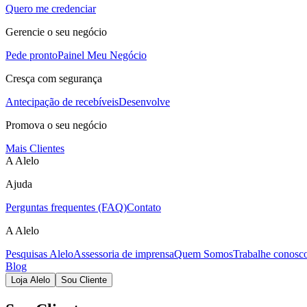
Quero me credenciar
Gerencie o seu negócio
Pede pronto
Painel Meu Negócio
Cresça com segurança
Antecipação de recebíveis
Desenvolve
Promova o seu negócio
Mais Clientes
A Alelo
Ajuda
Perguntas frequentes (FAQ)
Contato
A Alelo
Pesquisas Alelo
Assessoria de imprensa
Quem Somos
Trabalhe conosc
Blog
Loja Alelo
Sou Cliente