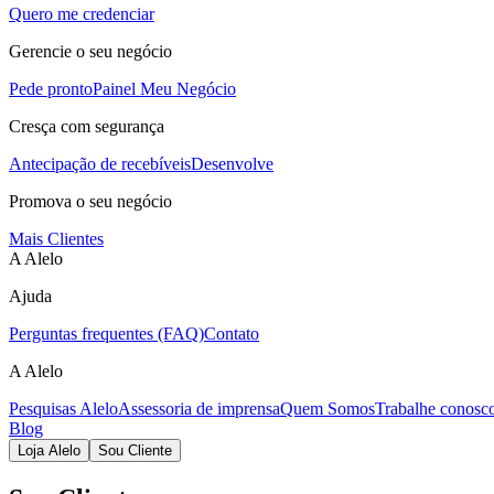
Quero me credenciar
Gerencie o seu negócio
Pede pronto
Painel Meu Negócio
Cresça com segurança
Antecipação de recebíveis
Desenvolve
Promova o seu negócio
Mais Clientes
A Alelo
Ajuda
Perguntas frequentes (FAQ)
Contato
A Alelo
Pesquisas Alelo
Assessoria de imprensa
Quem Somos
Trabalhe conosc
Blog
Loja Alelo
Sou Cliente