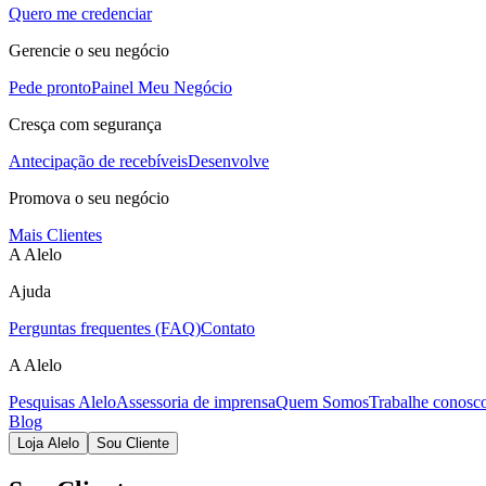
Quero me credenciar
Gerencie o seu negócio
Pede pronto
Painel Meu Negócio
Cresça com segurança
Antecipação de recebíveis
Desenvolve
Promova o seu negócio
Mais Clientes
A Alelo
Ajuda
Perguntas frequentes (FAQ)
Contato
A Alelo
Pesquisas Alelo
Assessoria de imprensa
Quem Somos
Trabalhe conosc
Blog
Loja Alelo
Sou Cliente