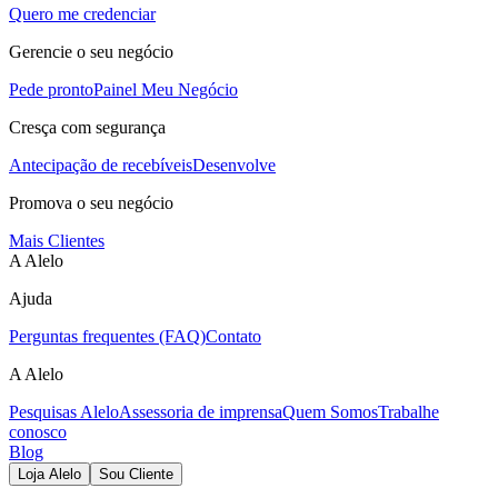
Quero me credenciar
Gerencie o seu negócio
Pede pronto
Painel Meu Negócio
Cresça com segurança
Antecipação de recebíveis
Desenvolve
Promova o seu negócio
Mais Clientes
A Alelo
Ajuda
Perguntas frequentes (FAQ)
Contato
A Alelo
Pesquisas Alelo
Assessoria de imprensa
Quem Somos
Trabalhe
conosco
Blog
Loja Alelo
Sou Cliente