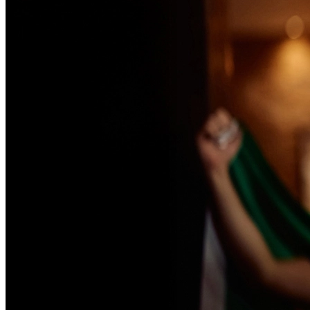
Passo 1/2
Institucional
Canal de Ética
Código Corporativo de Conduta Ética
Compromisso com o Meio Ambiente
Educação Financeira
Governança Corporativa
Ouvidoria
Política de Prevenção à Lavagem de Dinheiro
Política de Privacidade
Política de Segurança da Informação
Relatório de Transparência Salarial
Lei ECA Digital
Regulamento do Arranjo PAT
Soluções