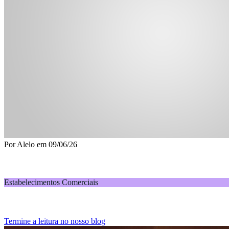
Por
Alelo
em
09/06/26
Jogos do Brasil: como aproveitar o período para ven
Estabelecimentos Comerciais
Combos e ações promocionais temáticas ajudam a aumentar as vendas 
Termine a leitura no nosso blog