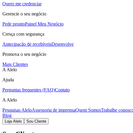
Quero me credenciar
Gerencie o seu negócio
Pede pronto
Painel Meu Negócio
Cresça com segurança
Antecipação de recebíveis
Desenvolve
Promova o seu negócio
Mais Clientes
A Alelo
Ajuda
Perguntas frequentes (FAQ)
Contato
A Alelo
Pesquisas Alelo
Assessoria de imprensa
Quem Somos
Trabalhe conosc
Blog
Loja Alelo
Sou Cliente