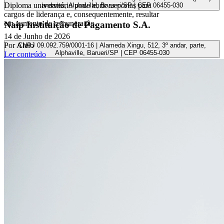
Diploma universitário pode abrir as portas para
andares, Alphaville, Barueri/SP | CEP 06455-030
cargos de liderança e, consequentemente, resultar
em aumento de remuneração.
Naip Instituição de Pagamento S.A.
14 de Junho de 2026
Por Alelo
CNPJ 09.092.759/0001-16 | Alameda Xingu, 512, 3º andar, parte,
Alphaville, Barueri/SP | CEP 06455-030
Ler conteúdo
Todos os direitos reservados.
Copyright 2025 Alelo.
Acompanhe nossas redes sociais: