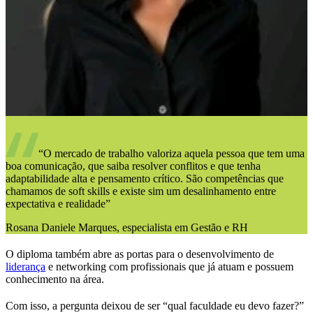
“O mercado de trabalho valoriza aquela pessoa que tem uma
boa comunicação, que saiba resolver conflitos e que tenha
adaptabilidade alta e pensamento crítico. São competências que
chamamos de soft skills e existe sim um desalinhamento entre
expectativa e realidade”
Rosana Daniele Marques, especialista em Gestão e RH
O diploma também abre as portas para o desenvolvimento de
liderança
e networking com profissionais que já atuam e possuem
conhecimento na área.
Com isso, a pergunta deixou de ser “qual faculdade eu devo fazer?”