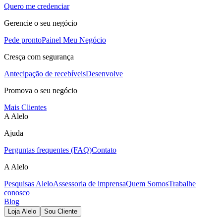
Quero me credenciar
Gerencie o seu negócio
Pede pronto
Painel Meu Negócio
Cresça com segurança
Antecipação de recebíveis
Desenvolve
Promova o seu negócio
Mais Clientes
A Alelo
Ajuda
Perguntas frequentes (FAQ)
Contato
A Alelo
Pesquisas Alelo
Assessoria de imprensa
Quem Somos
Trabalhe
conosco
Blog
Loja Alelo
Sou Cliente