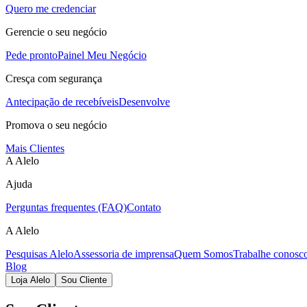
Quero me credenciar
Gerencie o seu negócio
Pede pronto
Painel Meu Negócio
Cresça com segurança
Antecipação de recebíveis
Desenvolve
Promova o seu negócio
Mais Clientes
A Alelo
Ajuda
Perguntas frequentes (FAQ)
Contato
A Alelo
Pesquisas Alelo
Assessoria de imprensa
Quem Somos
Trabalhe conosc
Blog
Loja Alelo
Sou Cliente