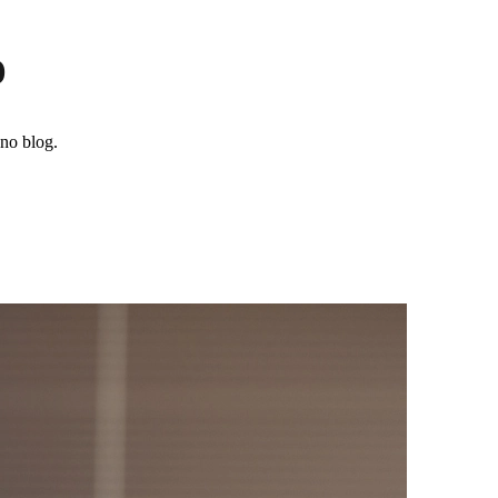
o
no blog.