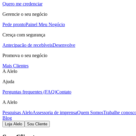
Quero me credenciar
Gerencie o seu negócio
Pede pronto
Painel Meu Negócio
Cresça com segurança
Antecipação de recebíveis
Desenvolve
Promova o seu negócio
Mais Clientes
A Alelo
Ajuda
Perguntas frequentes (FAQ)
Contato
A Alelo
Pesquisas Alelo
Assessoria de imprensa
Quem Somos
Trabalhe conosc
Blog
Loja Alelo
Sou Cliente