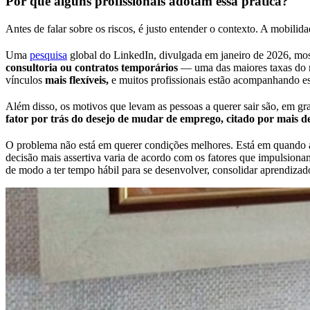
Por que alguns profissionais adotam essa prática?
Antes de falar sobre os riscos, é justo entender o contexto. A mobili
Uma
pesquisa
global do LinkedIn, divulgada em janeiro de 2026, mo
consultoria ou contratos temporários
— uma das maiores taxas do m
vínculos
mais flexíveis,
e muitos profissionais estão acompanhando 
Além disso, os motivos que levam as pessoas a querer sair são, em gra
fator por trás do desejo de mudar de emprego, citado por mais 
O problema não está em querer condições melhores. Está em quando a
decisão mais assertiva varia de acordo com os fatores que impulsiona
de modo a ter tempo hábil para se desenvolver, consolidar aprendizado