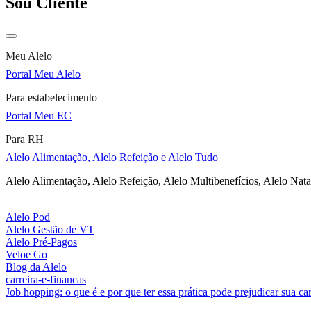
Sou Cliente
Meu Alelo
Portal Meu Alelo
Para estabelecimento
Portal Meu EC
Para RH
Alelo Alimentação, Alelo Refeição e Alelo Tudo
Alelo Alimentação, Alelo Refeição, Alelo Multibenefícios, Alelo Nata
Alelo Pod
Alelo Gestão de VT
Alelo Pré-Pagos
Veloe Go
Blog da Alelo
carreira-e-financas
Job hopping: o que é e por que ter essa prática pode prejudicar sua car