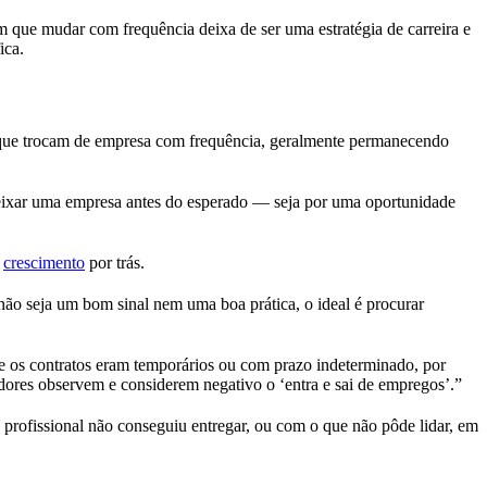
que mudar com frequência deixa de ser uma estratégia de carreira e
ica.
s que trocam de empresa com frequência, geralmente permanecendo
eixar uma empresa antes do esperado — seja por uma oportunidade
e
crescimento
por trás.
o seja um bom sinal nem uma boa prática, o ideal é procurar
u se os contratos eram temporários ou com prazo indeterminado, por
adores observem e considerem negativo o ‘entra e sai de empregos’.”
profissional não conseguiu entregar, ou com o que não pôde lidar, em