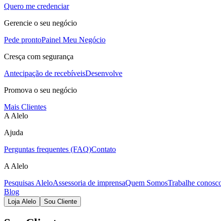
Quero me credenciar
Gerencie o seu negócio
Pede pronto
Painel Meu Negócio
Cresça com segurança
Antecipação de recebíveis
Desenvolve
Promova o seu negócio
Mais Clientes
A Alelo
Ajuda
Perguntas frequentes (FAQ)
Contato
A Alelo
Pesquisas Alelo
Assessoria de imprensa
Quem Somos
Trabalhe conosc
Blog
Loja Alelo
Sou Cliente