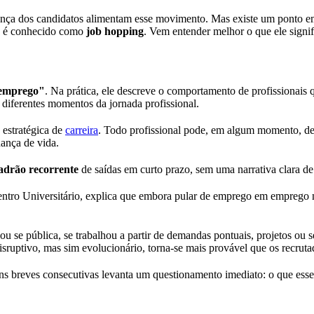
ança dos candidatos alimentam esse movimento. Mas existe um ponto em 
ão é conhecido como
job hopping
. Vem entender melhor o que ele signif
 emprego"
. Na prática, ele descreve o comportamento de profissionai
diferentes momentos da jornada profissional.
 estratégica de
carreira
. Todo profissional pode, em algum momento, d
ança de vida.
adrão recorrente
de saídas em curto prazo, sem uma narrativa clara d
ro Universitário, explica que embora pular de emprego em emprego nã
a ou se pública, se trabalhou a partir de demandas pontuais, projetos o
sruptivo, mas sim evolucionário, torna-se mais provável que os recrut
ns breves consecutivas levanta um questionamento imediato: o que esse 