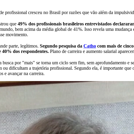
dade profissional cresceu no Brasil por razões que vão além da impulsivi
strou que
49% dos profissionais brasileiros entrevistados declarar
undo, bem acima da média global de 41%. Isso revela uma mudança est
esse movimento.
nde parte, legítimos.
Segundo pesquisa da
Catho
com mais de cinco m
de 40% dos respondentes.
Plano de carreira e aumento salarial aparec
 busca por "mais" se torna um ciclo sem fim, sem aprofundamento e sem
m ou dificultam a trajetória profissional. Segundo ela, é importante q
s e avançar na carreira.