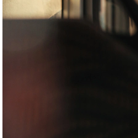
Canal de Ética
Código Corporativo de Conduta Ética
Compromisso com o Meio Ambiente
Educação Financeira
Governança Corporativa
Ouvidoria
Política de Prevenção à Lavagem de Dinheiro
Política de Privacidade
Política de Segurança da Informação
Relatório de Transparência Salarial
Lei ECA Digital
Regulamento do Arranjo PAT
Soluções
Alelo Tudo
Alelo Pod
Gestão de VT
Soluções de Pagamentos
Contrate agora
Alelo S.A.
CNPJ 04.740.876/0001-25 | Alameda Xingu, 512, 3º, 4º e 16º (parte)
andares, Alphaville, Barueri/SP | CEP 06455-030
Naip Instituição de Pagamento S.A.
CNPJ 09.092.759/0001-16 | Alameda Xingu, 512, 3º andar, parte,
Alphaville, Barueri/SP | CEP 06455-030