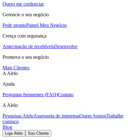
Quero me credenciar
Gerencie o seu negócio
Pede pronto
Painel Meu Negócio
Cresça com segurança
Antecipação de recebíveis
Desenvolve
Promova o seu negócio
Mais Clientes
A Alelo
Ajuda
Perguntas frequentes (FAQ)
Contato
A Alelo
Pesquisas Alelo
Assessoria de imprensa
Quem Somos
Trabalhe
conosco
Blog
Loja Alelo
Sou Cliente