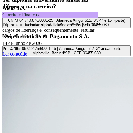
diferença na carreira?
Alelo S.A.
Carreira e Finanças
CNPJ 04.740.876/0001-25 | Alameda Xingu, 512, 3º, 4º e 16º (parte)
Diploma universitário pode abrir as portas para
andares, Alphaville, Barueri/SP | CEP 06455-030
cargos de liderança e, consequentemente, resultar
em aumento de remuneração.
Naip Instituição de Pagamento S.A.
14 de Junho de 2026
Por Alelo
CNPJ 09.092.759/0001-16 | Alameda Xingu, 512, 3º andar, parte,
Alphaville, Barueri/SP | CEP 06455-030
Ler conteúdo
Todos os direitos reservados.
Copyright 2025 Alelo.
Acompanhe nossas redes sociais: