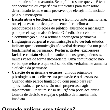
autoridade sobre o assunto. Se o público sente que você tem
conhecimento ou experiência suficientes para falar sobre
determinado tema, é mais provável que ele seja influenciado
pela sua mensagem.
Escuta ativa e feedback:
ouvir é tão importante quanto falar,
ou seja, a
escuta ativa
permite entender melhor as
preocupações e objeções do público, ajustando a mensagem
para que ela seja mais eficiente. O feedback recebido durante
a comunicação ajuda a refinar a abordagem persuasiva.
Linguagem corporal e comunicação não verbal:
estudos
indicam que a comunicação não verbal desempenha um papel
fundamental na persuasão.
Postura, gestos, expressões
faciais e contato visual
transmitem mensagens poderosas,
muitas vezes de forma inconsciente. Uma comunicação não
verbal que reforce o que está sendo dito verbalmente aumenta
a eficácia da persuasão.
Criação de urgência e escassez:
um dos princípios
psicológicos mais eficazes na persuasão é o da
escassez
.
Quando algo parece limitado ou com prazo para ser
aproveitado, as pessoas são mais propensas a agir
rapidamente. Criar um senso de urgência pode acelerar a
tomada de decisão e engajar o público de maneira mais
imediata.
Quando aplicar essa técnica?