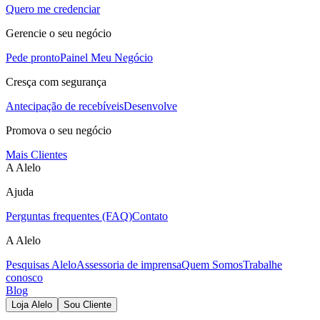
Quero me credenciar
Gerencie o seu negócio
Pede pronto
Painel Meu Negócio
Cresça com segurança
Antecipação de recebíveis
Desenvolve
Promova o seu negócio
Mais Clientes
A Alelo
Ajuda
Perguntas frequentes (FAQ)
Contato
A Alelo
Pesquisas Alelo
Assessoria de imprensa
Quem Somos
Trabalhe
conosco
Blog
Loja Alelo
Sou Cliente