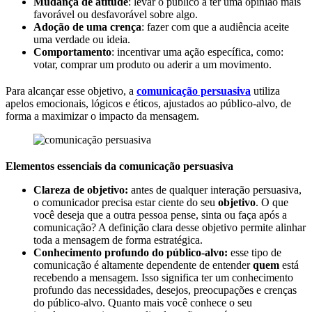
Mudança de atitude
: levar o público a ter uma opinião mais
favorável ou desfavorável sobre algo.
Adoção de uma crença
: fazer com que a audiência aceite
uma verdade ou ideia.
Comportamento
: incentivar uma ação específica, como:
votar, comprar um produto ou aderir a um movimento.
Para alcançar esse objetivo, a
comunicação persuasiva
utiliza
apelos emocionais, lógicos e éticos, ajustados ao público-alvo, de
forma a maximizar o impacto da mensagem​.
Elementos essenciais da comunicação persuasiva
Clareza de objetivo:
antes de qualquer interação persuasiva,
o comunicador precisa estar ciente do seu
objetivo
. O que
você deseja que a outra pessoa pense, sinta ou faça após a
comunicação? A definição clara desse objetivo permite alinhar
toda a mensagem de forma estratégica.
Conhecimento profundo do público-alvo:
esse tipo de
comunicação é altamente dependente de entender
quem
está
recebendo a mensagem. Isso significa ter um conhecimento
profundo das necessidades, desejos, preocupações e crenças
do público-alvo. Quanto mais você conhece o seu