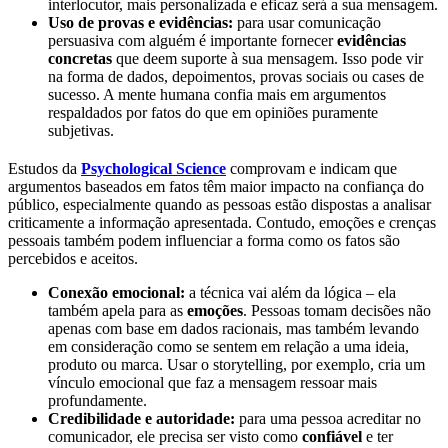
interlocutor, mais personalizada e eficaz será a sua mensagem.
Uso de provas e evidências:
para usar comunicação
persuasiva com alguém é importante fornecer
evidências
concretas
que deem suporte à sua mensagem. Isso pode vir
na forma de dados, depoimentos, provas sociais ou cases de
sucesso. A mente humana confia mais em argumentos
respaldados por fatos do que em opiniões puramente
subjetivas.
Estudos da
Psychological Science
comprovam e indicam que
argumentos baseados em fatos têm maior impacto na confiança do
público, especialmente quando as pessoas estão dispostas a analisar
criticamente a informação apresentada. Contudo, emoções e crenças
pessoais também podem influenciar a forma como os fatos são
percebidos e aceitos.
Conexão emocional:
a técnica vai além da lógica – ela
também apela para as
emoções
. Pessoas tomam decisões não
apenas com base em dados racionais, mas também levando
em consideração como se sentem em relação a uma ideia,
produto ou marca. Usar o storytelling, por exemplo, cria um
vínculo emocional que faz a mensagem ressoar mais
profundamente.
Credibilidade e autoridade:
para uma pessoa acreditar no
comunicador, ele precisa ser visto como
confiável
e ter