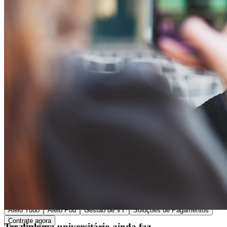
Passo 1/2
Institucional
Canal de Ética
Código Corporativo de Conduta Ética
Compromisso com o Meio Ambiente
Educação Financeira
Governança Corporativa
Ouvidoria
Política de Prevenção à Lavagem de Dinheiro
Política de Privacidade
Política de Segurança da Informação
Relatório de Transparência Salarial
Lei ECA Digital
Regulamento do Arranjo PAT
Soluções
Alelo Tudo
Alelo Pod
Gestão de VT
Soluções de Pagamentos
Contrate agora
Ter diploma universitário ainda faz