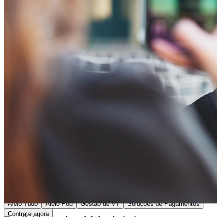
Passo 1/2
Institucional
Canal de Ética
Código Corporativo de Conduta Ética
Compromisso com o Meio Ambiente
Educação Financeira
Governança Corporativa
Ouvidoria
Política de Prevenção à Lavagem de Dinheiro
Política de Privacidade
Política de Segurança da Informação
Relatório de Transparência Salarial
Lei ECA Digital
Regulamento do Arranjo PAT
Soluções
Alelo Tudo
Alelo Pod
Gestão de VT
Soluções de Pagamentos
Contrate agora