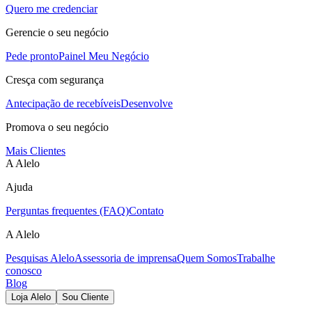
Quero me credenciar
Gerencie o seu negócio
Pede pronto
Painel Meu Negócio
Cresça com segurança
Antecipação de recebíveis
Desenvolve
Promova o seu negócio
Mais Clientes
A Alelo
Ajuda
Perguntas frequentes (FAQ)
Contato
A Alelo
Pesquisas Alelo
Assessoria de imprensa
Quem Somos
Trabalhe
conosco
Blog
Loja Alelo
Sou Cliente