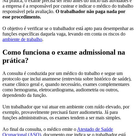
Na prática, o exame precisa ser feito antes do início das atividades e
a empresa é a responsável por custear e indicar o médico do trabalho
responsável pela avaliação.
O trabalhador não paga nada por
esse procedimento.
O objetivo é verificar se o trabalhador está apto para desempenhar as
funções específicas daquela vaga, levando em conta os riscos do
ambiente de trabalho
.
Como funciona o exame admissional na
prática?
A consulta é conduzida por um médico do trabalho e segue um
protocolo que inclui anamnese (entrevista sobre histórico de saúde),
exame clínico geral e, quando necessário, exames complementares
como hemograma, eletrocardiograma, audiometria ou outros,
dependendo da função.
Um trabalhador que vai atuar em ambiente com ruído elevado, por
exemplo, provavelmente precisará fazer audiometria. Já para
funções administrativas, os exames tendem a ser mais simples.
Ao final da consulta, o médico emite o
Atestado de Saúde
Ocupacional (ASO)
, documento que indica se o trabalhador está