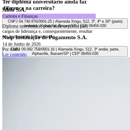
Ter diploma universitário ainda faz
diferença na carreira?
Alelo S.A.
Carreira e Finanças
CNPJ 04.740.876/0001-25 | Alameda Xingu, 512, 3º, 4º e 16º (parte)
Diploma universitário pode abrir as portas para
andares, Alphaville, Barueri/SP | CEP 06455-030
cargos de liderança e, consequentemente, resultar
em aumento de remuneração.
Naip Instituição de Pagamento S.A.
14 de Junho de 2026
Por Alelo
CNPJ 09.092.759/0001-16 | Alameda Xingu, 512, 3º andar, parte,
Alphaville, Barueri/SP | CEP 06455-030
Ler conteúdo
Todos os direitos reservados.
Copyright 2025 Alelo.
Acompanhe nossas redes sociais: