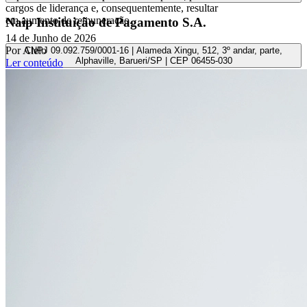
cargos de liderança e, consequentemente, resultar
em aumento de remuneração.
Naip Instituição de Pagamento S.A.
14 de Junho de 2026
Por Alelo
CNPJ 09.092.759/0001-16 | Alameda Xingu, 512, 3º andar, parte,
Alphaville, Barueri/SP | CEP 06455-030
Ler conteúdo
Todos os direitos reservados.
Copyright 2025 Alelo.
Acompanhe nossas redes sociais: