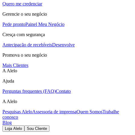
Quero me credenciar
Gerencie o seu negócio
Pede pronto
Painel Meu Negócio
Cresça com segurança
Antecipação de recebíveis
Desenvolve
Promova o seu negócio
Mais Clientes
A Alelo
Ajuda
Perguntas frequentes (FAQ)
Contato
A Alelo
Pesquisas Alelo
Assessoria de imprensa
Quem Somos
Trabalhe
conosco
Blog
Loja Alelo
Sou Cliente