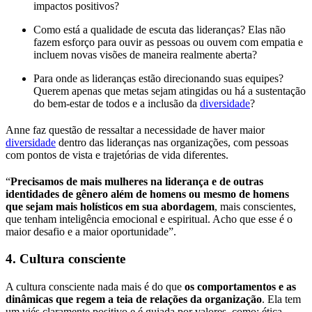
impactos positivos?
Como está a qualidade de escuta das lideranças? Elas não
fazem esforço para ouvir as pessoas ou ouvem com empatia e
incluem novas visões de maneira realmente aberta?
Para onde as lideranças estão direcionando suas equipes?
Querem apenas que metas sejam atingidas ou há a sustentação
do bem-estar de todos e a inclusão da
diversidade
?
Anne faz questão de ressaltar a necessidade de haver maior
diversidade
dentro das lideranças nas organizações, com pessoas
com pontos de vista e trajetórias de vida diferentes.
“
Precisamos de mais mulheres na liderança e de outras
identidades de gênero além de homens
ou mesmo de homens
que sejam mais holísticos em sua abordagem
, mais conscientes,
que tenham inteligência emocional e espiritual. Acho que esse é o
maior desafio e a maior oportunidade”.
4. Cultura consciente
A cultura consciente nada mais é do que
os comportamentos e as
dinâmicas que regem a teia de relações da organização
. Ela tem
um viés claramente positivo e é guiada por valores, como: ética,