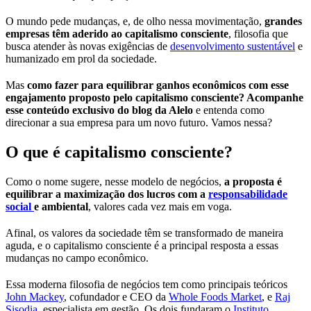
O mundo pede mudanças, e, de olho nessa movimentação,
grandes
empresas
têm aderido ao capitalismo consciente
, filosofia que
busca atender às novas exigências de
desenvolvimento sustentável
e
humanizado em prol da sociedade.
Mas
como fazer para equilibrar ganhos econômicos com esse
engajamento proposto pelo capitalismo consciente? Acompanhe
esse conteúdo exclusivo do blog da Alelo
e entenda como
direcionar a sua empresa para um novo futuro. Vamos nessa?
O que é capitalismo consciente?
Como o nome sugere, nesse modelo de negócios,
a proposta é
equilibrar a maximização dos lucros com a
responsabilidade
social
e ambiental
, valores cada vez mais em voga.
Afinal, os valores da sociedade têm se transformado de maneira
aguda, e o capitalismo consciente é a principal resposta a essas
mudanças no campo econômico.
Essa moderna filosofia de negócios tem como principais teóricos
John Mackey
, cofundador e CEO da
Whole Foods Market
, e
Raj
Sisodia
, especialista em gestão. Os dois fundaram o
Instituto