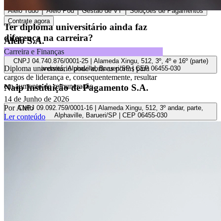
Alelo Tudo
Alelo Pod
Gestão de VT
Soluções de Pagamentos
Contrate agora
Ter diploma universitário ainda faz
diferença na carreira?
Alelo S.A.
Carreira e Finanças
CNPJ 04.740.876/0001-25 | Alameda Xingu, 512, 3º, 4º e 16º (parte)
Diploma universitário pode abrir as portas para
andares, Alphaville, Barueri/SP | CEP 06455-030
cargos de liderança e, consequentemente, resultar
em aumento de remuneração.
Naip Instituição de Pagamento S.A.
14 de Junho de 2026
Por Alelo
CNPJ 09.092.759/0001-16 | Alameda Xingu, 512, 3º andar, parte,
Alphaville, Barueri/SP | CEP 06455-030
Ler conteúdo
Todos os direitos reservados.
Copyright 2025 Alelo.
Acompanhe nossas redes sociais: