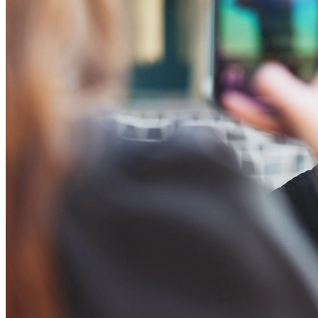
Passo 1/2
Institucional
Canal de Ética
Código Corporativo de Conduta Ética
Compromisso com o Meio Ambiente
Educação Financeira
Governança Corporativa
Ouvidoria
Política de Prevenção à Lavagem de Dinheiro
Política de Privacidade
Política de Segurança da Informação
Relatório de Transparência Salarial
Lei ECA Digital
Regulamento do Arranjo PAT
Soluções