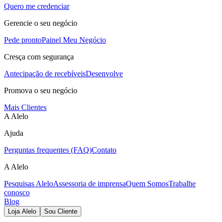
Quero me credenciar
Gerencie o seu negócio
Pede pronto
Painel Meu Negócio
Cresça com segurança
Antecipação de recebíveis
Desenvolve
Promova o seu negócio
Mais Clientes
A Alelo
Ajuda
Perguntas frequentes (FAQ)
Contato
A Alelo
Pesquisas Alelo
Assessoria de imprensa
Quem Somos
Trabalhe
conosco
Blog
Loja Alelo
Sou Cliente