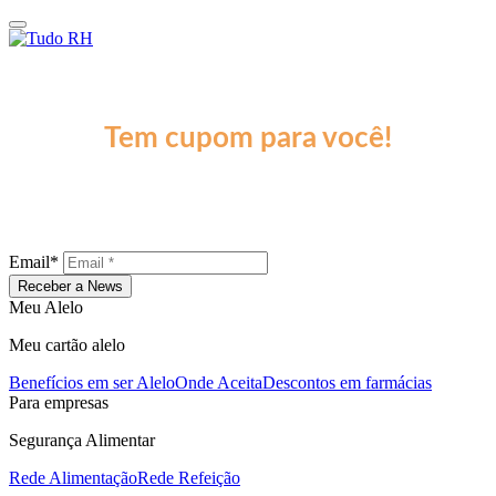
Assine a News Tudo RH
Tem cupom para você!
A cada edição, um conteúdo recheado de especialistas, dados do
mercado e um debate quente sobre os principais assuntos do setor.
Não fique de fora!
Email*
Receber a News
Meu Alelo
Meu cartão alelo
Benefícios em ser Alelo
Onde Aceita
Descontos em farmácias
Para empresas
Segurança Alimentar
Rede Alimentação
Rede Refeição