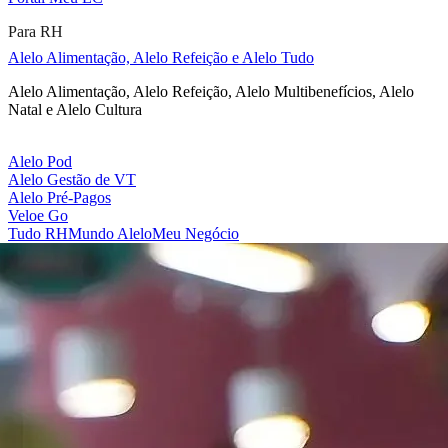
Para RH
Alelo Alimentação, Alelo Refeição e Alelo Tudo
Alelo Alimentação, Alelo Refeição, Alelo Multibenefícios, Alelo
Natal e Alelo Cultura
Alelo Pod
Alelo Gestão de VT
Alelo Pré-Pagos
Veloe Go
Tudo RH
Mundo Alelo
Meu Negócio