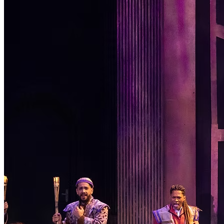
Passo 1/7
Institucional
Canal de Ética
Código Corporativo de Conduta Ética
Compromisso com o Meio Ambiente
Educação Financeira
Governança Corporativa
Ouvidoria
Política de Prevenção à Lavagem de Dinheiro
Política de Privacidade
Política de Segurança da Informação
Relatório de Transparência Salarial
Lei ECA Digital
Regulamento do Arranjo PAT