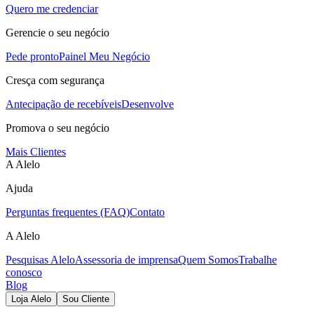
Quero me credenciar
Gerencie o seu negócio
Pede pronto
Painel Meu Negócio
Cresça com segurança
Antecipação de recebíveis
Desenvolve
Promova o seu negócio
Mais Clientes
A Alelo
Ajuda
Perguntas frequentes (FAQ)
Contato
A Alelo
Pesquisas Alelo
Assessoria de imprensa
Quem Somos
Trabalhe
conosco
Blog
Loja Alelo
Sou Cliente